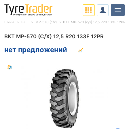
Нави
Шины
BKT
MP-570 (с/х)
BKT MP-570 (с/х) 12,5 R20 133F 12PR
BKT MP-570 (С/Х) 12,5 R20 133F 12PR
нет предложений