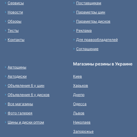
Сервисы
Поставщикам
Новости
Параметры шин
Обзоры
Параметры дисков
Тесты
Реклама
Контакты
Для правообладателей
Соглашение
Магазины резины в Украине
Автошины
Автодиски
Киев
Объявления б у шин
Харьков
Объявления б у дисков
Днепр
Все магазины
Одесса
Фото галерея
Львов
Шины и диски оптом
Николаев
Запорожье