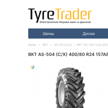
Шины
Диски
Шины
BKT
AS-504 (с/х)
BKT AS-504 (с/х) 400
BKT AS-504 (С/Х) 400/80 R24 157A