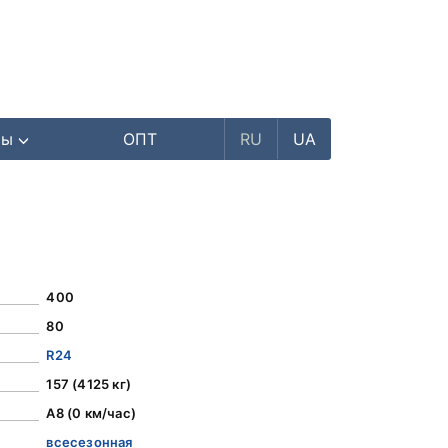
ры
ОПТ
RU
UA
400
80
R24
157 (4125 кг)
A8 (0 км/час)
всесезонная