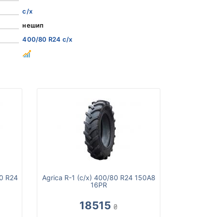
с/х
нешип
400/80 R24 с/х
0 R24
Agrica R-1 (с/х) 400/80 R24 150A8
16PR
18515
₴