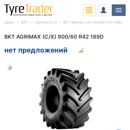
Нави
Шины
BKT
Agrimax (с/х)
BKT Agrimax (с/х) 900/60 R42 189D
BKT AGRIMAX (С/Х) 900/60 R42 189D
нет предложений