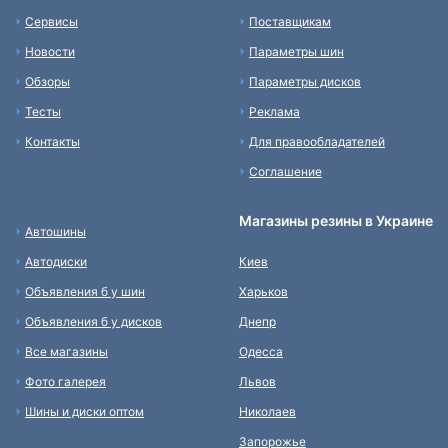
Сервисы
Поставщикам
Новости
Параметры шин
Обзоры
Параметры дисков
Тесты
Реклама
Контакты
Для правообладателей
Соглашение
Магазины резины в Украине
Автошины
Автодиски
Киев
Объявления б у шин
Харьков
Объявления б у дисков
Днепр
Все магазины
Одесса
Фото галерея
Львов
Шины и диски оптом
Николаев
Запорожье