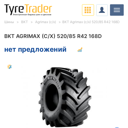
Нави
Шины
BKT
Agrimax (с/х)
BKT Agrimax (с/х) 520/85 R42 168D
BKT AGRIMAX (С/Х) 520/85 R42 168D
нет предложений