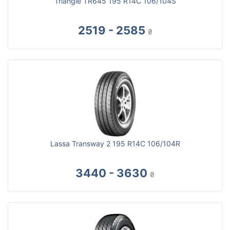
Triangle TR645 195 R14C 106/104S
2519 - 2585
₴
Lassa Transway 2 195 R14C 106/104R
3440 - 3630
₴