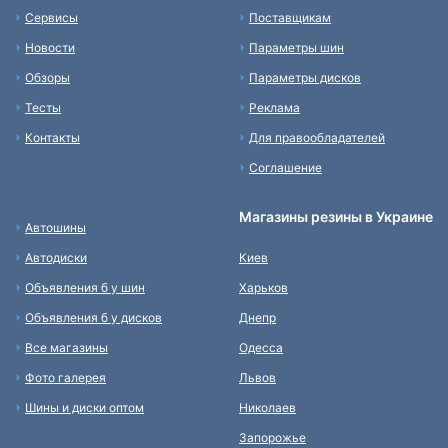
Сервисы
Поставщикам
Новости
Параметры шин
Обзоры
Параметры дисков
Тесты
Реклама
Контакты
Для правообладателей
Соглашение
Магазины резины в Украине
Автошины
Автодиски
Киев
Объявления б у шин
Харьков
Объявления б у дисков
Днепр
Все магазины
Одесса
Фото галерея
Львов
Шины и диски оптом
Николаев
Запорожье