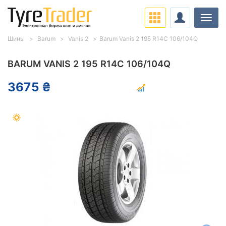
Нави
Шины
Barum
Vanis 2
Barum Vanis 2 195 R14C 106/104Q
BARUM VANIS 2 195 R14C 106/104Q
3675 ₴