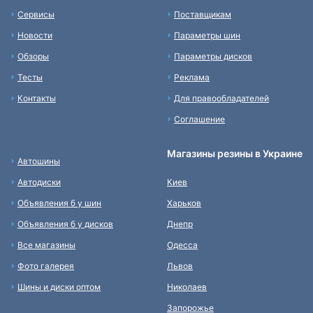
Сервисы
Поставщикам
Новости
Параметры шин
Обзоры
Параметры дисков
Тесты
Реклама
Контакты
Для правообладателей
Соглашение
Магазины резины в Украине
Автошины
Автодиски
Киев
Объявления б у шин
Харьков
Объявления б у дисков
Днепр
Все магазины
Одесса
Фото галерея
Львов
Шины и диски оптом
Николаев
Запорожье