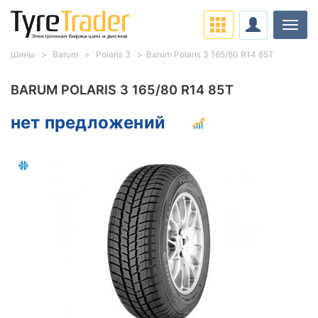
Нави
Шины
Barum
Polaris 3
Barum Polaris 3 165/80 R14 85T
BARUM POLARIS 3 165/80 R14 85T
нет предложений