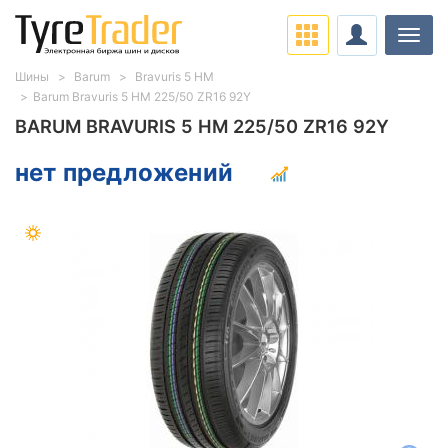
Нави
Шины
Barum
Bravuris 5 HM
Barum Bravuris 5 HM 225/50 ZR16 92Y
BARUM BRAVURIS 5 HM 225/50 ZR16 92Y
нет предложений