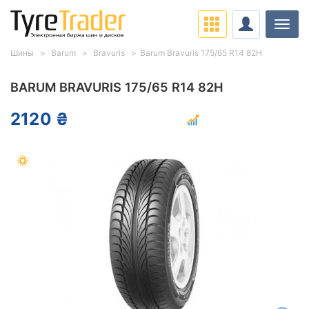
Нави
Шины
Barum
Bravuris
Barum Bravuris 175/65 R14 82H
BARUM BRAVURIS 175/65 R14 82H
2120 ₴