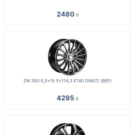
2480
₴
ZW 393 6,5x15 5x114,3 ET40 DIA67,1 (BEP)
4295
₴