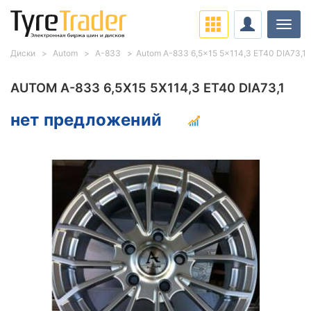
Нави
Диски
Autom
A-833
Autom A-833 6,5x15 5x114,3 ET40 DIA73,1
AUTOM A-833 6,5X15 5X114,3 ET40 DIA73,1
нет предложений