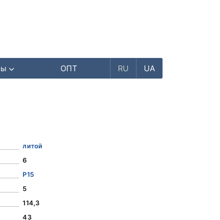
ры
ОПТ
RU
UA
литой
6
Р15
5
114,3
43