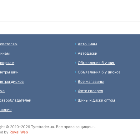
ователям
Автошины
зинам
Автодиски
авщикам
Объявления б у шин
метры шин
Объявления б у дисков
етры дисков
Все магазины
ама
Фото галерея
равообладателей
Шины и диски оптом
ашение
ght © 2010-2026 Tyretrader.ua. Все права защищены.
ed by
Royal Web