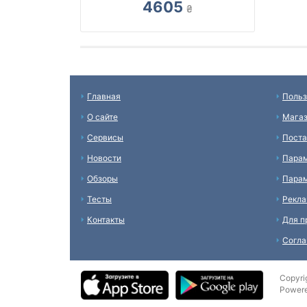
4605
₴
Главная
Польз
О сайте
Мага
Сервисы
Пост
Новости
Пара
Обзоры
Парам
Тесты
Рекл
Контакты
Для п
Согл
Copyri
Power