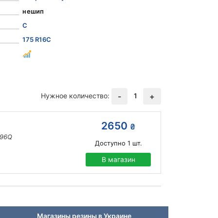
нешип
C
175 R16C
Нужное количество:
1
-
+
2650
₴
/96Q
Доступно
1
шт.
В магазин
Магазины резины в Украине