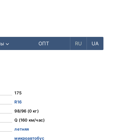
ры
ОПТ
RU
UA
175
R16
98/96 (0 кг)
Q (160 км/час)
летняя
микроавтобус