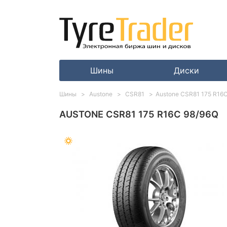
Шины
Диски
Шины
Austone
CSR81
Austone CSR81 175 R16
AUSTONE CSR81 175 R16C 98/96Q