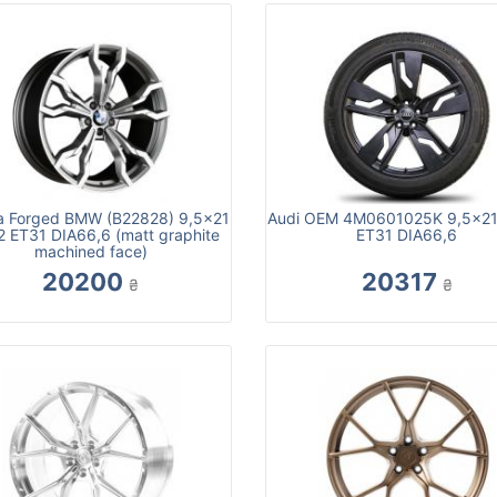
ca Forged BMW (B22828) 9,5x21
Audi OEM 4M0601025K 9,5x21
2 ET31 DIA66,6 (matt graphite
ET31 DIA66,6
machined face)
20200
20317
₴
₴