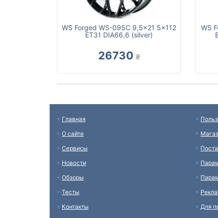
WS Forged WS-095C 9,5x21 5x112
WS F
ET31 DIA66,6 (silver)
26730
₴
Главная
Польз
О сайте
Мага
Сервисы
Пост
Новости
Пара
Обзоры
Парам
Тесты
Рекл
Контакты
Для п