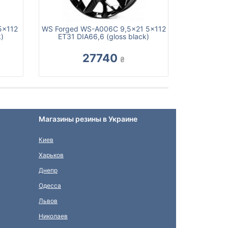
5x112
WS Forged WS-A006C 9,5x21 5x112
)
ET31 DIA66,6 (gloss black)
27740
₴
Магазины резины в Украине
Киев
Харьков
Днепр
Одесса
Львов
Николаев