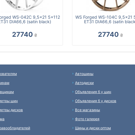
orged WS-042C 9,5x21 5x112
WS Forged WS-104C 9,5x21 
ET31 DIA66,6 (satin black)
ET31 DIA66,6 (satin black
27740
27740
₴
₴
ователям
Автошины
зинам
Автодиски
авщикам
Объявления б у шин
метры шин
Объявления б у дисков
етры дисков
Все магазины
ама
Фото галерея
равообладателей
Шины и диски оптом