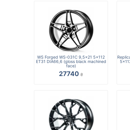
WS Forged WS-031C 9,5x21 5x112
Repli
ET31 DIA66,6 (gloss black machined
5x11
face)
27740
₴