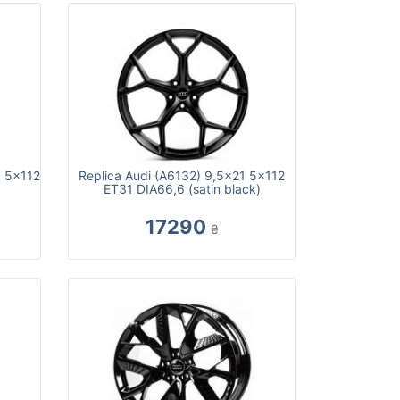
 5x112
Replica Audi (A6132) 9,5x21 5x112
ET31 DIA66,6 (satin black)
17290
₴