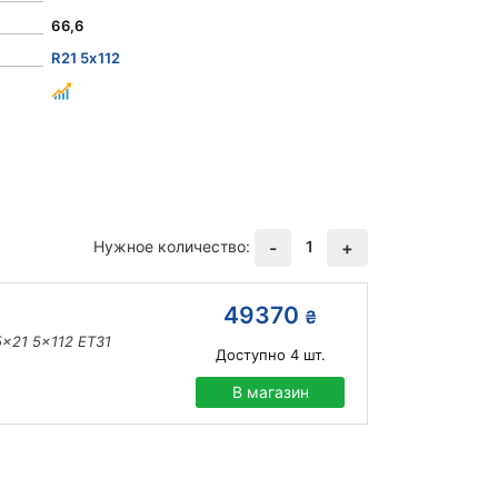
66,6
R21 5x112
Нужное количество:
1
-
+
49370
₴
x21 5x112 ET31
Доступно
4
шт.
В магазин