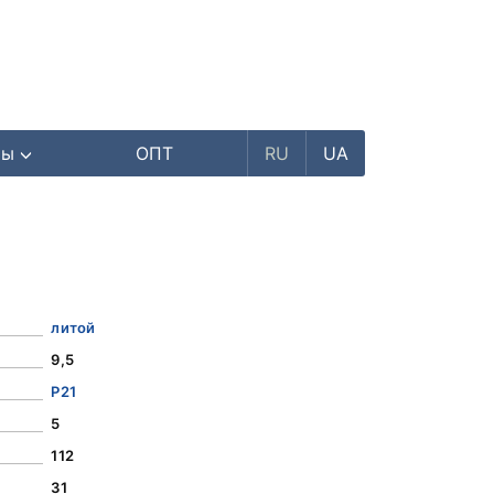
ры
ОПТ
RU
UA
литой
9,5
Р21
5
112
31