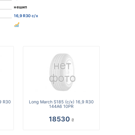
нешип
16,9 R30 с/х
,9 R30
Long March S185 (с/х) 16,9 R30
144A6 10PR
18530
₴