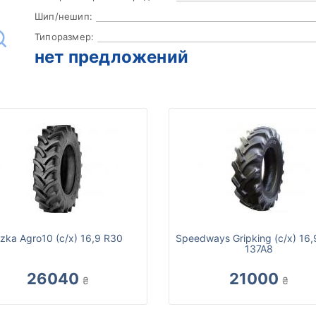
Шип/нешип:
Типоразмер:
нет предложений
zka Agro10 (с/х) 16,9 R30
Speedways Gripking (с/х) 16
137A8
26040
21000
₴
₴