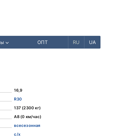
ры
ОПТ
RU
UA
16,9
R30
137 (2300 кг)
A8 (0 км/час)
всесезонная
с/х