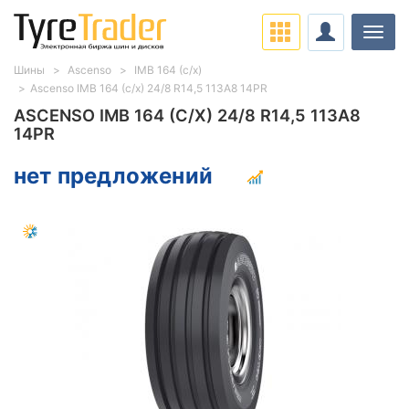
Нави
Шины
Ascenso
IMB 164 (с/х)
Ascenso IMB 164 (с/х) 24/8 R14,5 113A8 14PR
ASCENSO IMB 164 (С/Х) 24/8 R14,5 113A8
14PR
нет предложений