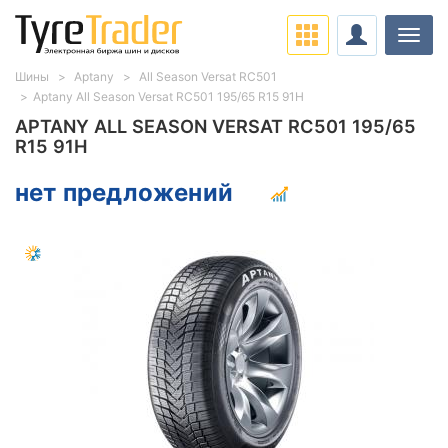
Нави
Шины
Aptany
All Season Versat RC501
Aptany All Season Versat RC501 195/65 R15 91H
APTANY ALL SEASON VERSAT RC501 195/65
R15 91H
нет предложений