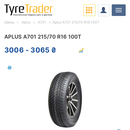
Нави
Шины
Aplus
A701
Aplus A701 215/70 R16 100T
APLUS A701 215/70 R16 100T
3006 - 3065 ₴