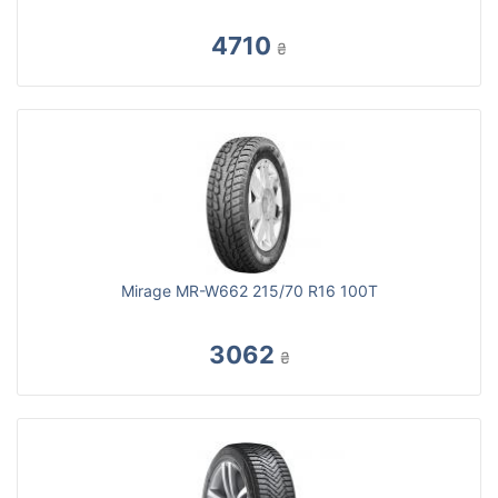
4710
₴
Mirage MR-W662 215/70 R16 100T
3062
₴