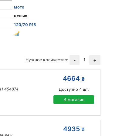
мото
нешип
120/70 R15
Нужное количество:
1
-
+
4664
₴
6H 454874
Доступно
4
шт.
В магазин
4935
₴
R15 66H