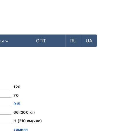
ры
ОПТ
RU
UA
120
70
R15
66 (300 кг)
H (210 км/час)
зимняя