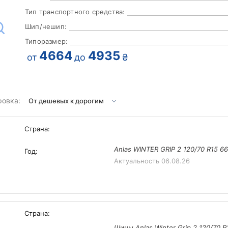
Тип транспортного средства:
Шип/нешип:
Типоразмер:
4664
4935
от
до
₴
ровка:
Страна:
Anlas WINTER GRIP 2 120/70 R15 6
Год:
Актуальность
06.08.26
Страна:
Шины Anlas Winter Grip 2 120/70 