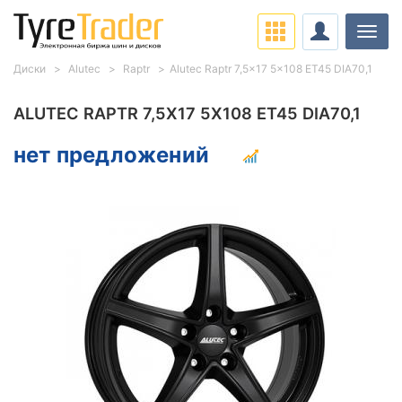
Нави
Диски
Alutec
Raptr
Alutec Raptr 7,5x17 5x108 ET45 DIA70,1
ALUTEC RAPTR 7,5X17 5X108 ET45 DIA70,1
нет предложений