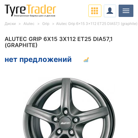
Нави
Диски
Alutec
Grip
Alutec Grip 6x15 3x112 ET25 DIA57,1 (graphite)
ALUTEC GRIP 6X15 3X112 ET25 DIA57,1
(GRAPHITE)
нет предложений