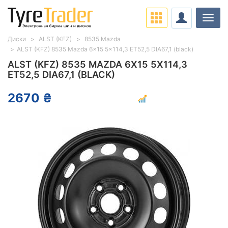
Нави
Диски
ALST (KFZ)
8535 Mazda
ALST (KFZ) 8535 Mazda 6x15 5x114,3 ET52,5 DIA67,1 (black)
ALST (KFZ) 8535 MAZDA 6X15 5X114,3
ET52,5 DIA67,1 (BLACK)
2670 ₴