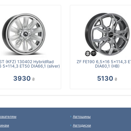
ST (KFZ) 130402 HybridRad
ZF FE190 6,5x16 5x114,3 
 5x114,3 ET50 DIA66,1 (silver)
DIA60,1 (HB)
3930
5130
₴
₴
ователям
Автошины
зинам
Автодиски