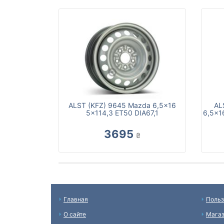
ALST (KFZ) 9645 Mazda 6,5x16
AL
5x114,3 ET50 DIA67,1
6,5x16
3695
₴
Главная
Польз
О сайте
Мага