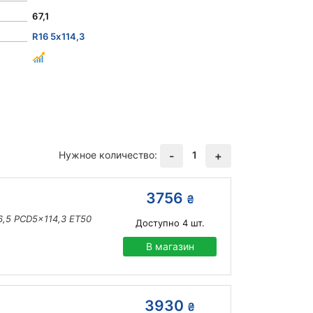
67,1
R16 5x114,3
Нужное количество:
1
-
+
3756
₴
6,5 PCD5x114,3 ET50
Доступно
4
шт.
В магазин
3930
₴