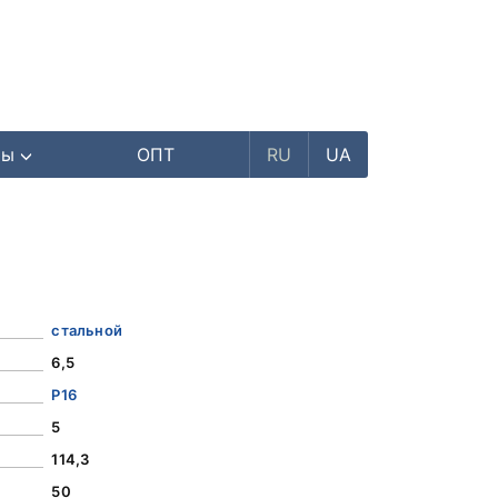
ры
ОПТ
RU
UA
стальной
6,5
Р16
5
114,3
50