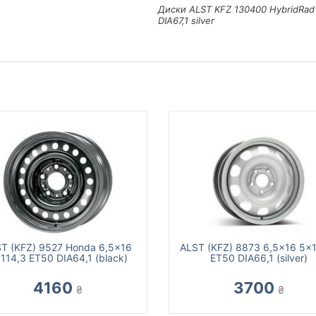
Диски ALST KFZ 130400 HybridRad
DIA67,1 silver
T (KFZ) 9527 Honda 6,5x16
ALST (KFZ) 8873 6,5x16 5x
114,3 ET50 DIA64,1 (black)
ET50 DIA66,1 (silver)
4160
3700
₴
₴