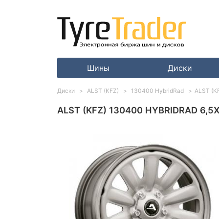
Шины
Диски
Диски
ALST (KFZ)
130400 HybridRad
ALST (KF
ALST (KFZ) 130400 HYBRIDRAD 6,5X1