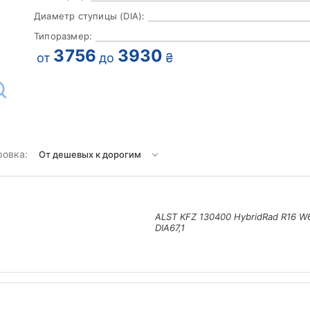
Диаметр ступицы (DIA):
Типоразмер:
3756
3930
от
до
₴
ровка:
ALST KFZ 130400 HybridRad R16 W
DIA67,1