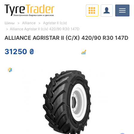
Нави
Шины
Alliance
Agristar II (с/х)
Alliance Agristar II (с/х) 420/90 R30 147D
ALLIANCE AGRISTAR II (С/Х) 420/90 R30 147D
31250 ₴