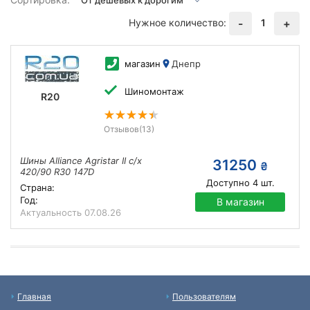
Нужное количество:
1
-
+
магазин
Днепр
Шиномонтаж
R20
Отзывов
(13)
Шины Alliance Agristar II с/х
31250
₴
420/90 R30 147D
Доступно
4
шт.
Страна:
Год:
В магазин
Актуальность
07.08.26
Главная
Пользователям