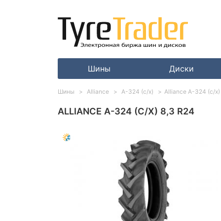
Шины
Диски
Шины
Alliance
A-324 (с/х)
Alliance A-324 (с/х)
ALLIANCE A-324 (С/Х) 8,3 R24