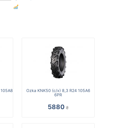
4 105A8
Ozka KNK50 (с/х) 8,3 R24 105A6
6PR
5880
₴