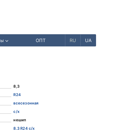
ры
ОПТ
RU
UA
8,3
R24
всесезонная
с/х
нешип
8,3 R24 с/х