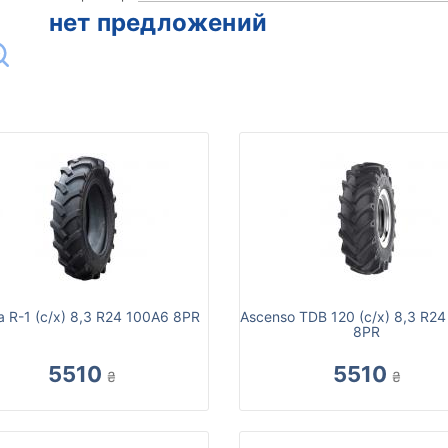
нет предложений
a R-1 (с/х) 8,3 R24 100A6 8PR
Ascenso TDB 120 (с/х) 8,3 R2
8PR
5510
5510
₴
₴