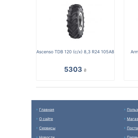
Ascenso TDB 120 (с/х) 8,3 R24 105A8
Arm
5303
₴
Главная
Польз
О сайте
Мага
Сервисы
Пост
Новости
Пара