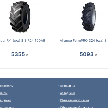
our R-1 (c/х) 8,3 R24 100A6
Alliance FarmPRO 324 (с/х) 8
5355
5093
₴
₴
ователям
Автошины
зинам
Автодиски
авщикам
Объявления б у шин
метры шин
Объявления б у дисков