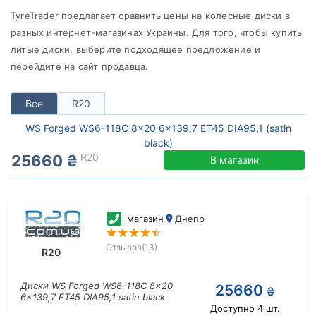
от
до
TyreTrader предлагает сравнить цены на колесные диски в
разных интернет-магазинах Украины. Для того, чтобы купить
литые диски, выберите подходящее предложение и
перейдите на сайт продавца.
WS Forged
Все бренды
Все
R20
Тип диска
WS Forged WS6-118C 8x20 6x139,7 ET45 DIA95,1 (satin
black)
R20
25660 ₴
В магазин
Сбросить
Подобрать
магазин
Днепр
Отзывов
(13)
R20
Диски WS Forged WS6-118C 8x20
25660
₴
6x139,7 ET45 DIA95,1 satin black
Доступно
4
шт.