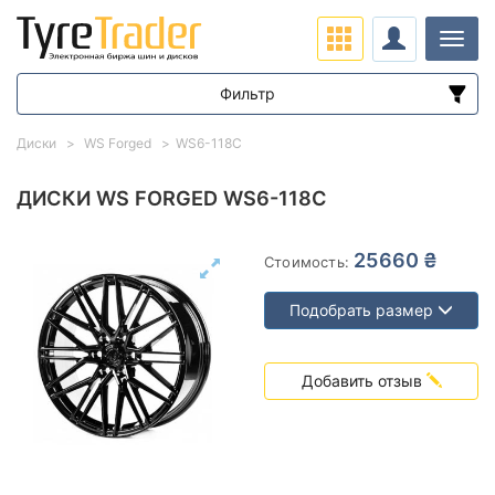
Нави
Фильтр
Диапазон цен
Диски
WS Forged
WS6-118C
от
до
ДИСКИ WS FORGED WS6-118C
Подбор по параметрам
25660 ₴
Стоимость:
Подобрать размер
Добавить отзыв
Вылет (ET)
от
до
Ступица (dia)