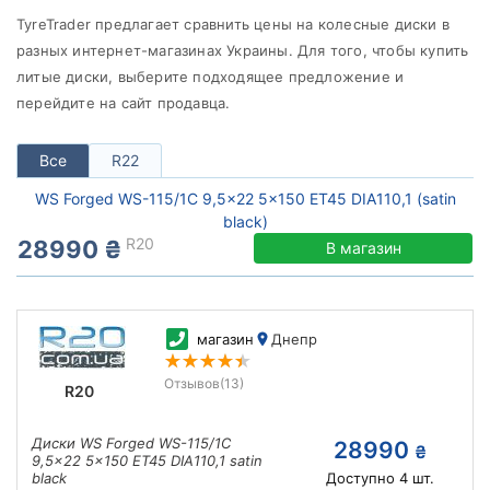
от
до
TyreTrader предлагает сравнить цены на колесные диски в
разных интернет-магазинах Украины. Для того, чтобы купить
литые диски, выберите подходящее предложение и
перейдите на сайт продавца.
WS Forged
Все бренды
Все
R22
Тип диска
WS Forged WS-115/1C 9,5x22 5x150 ET45 DIA110,1 (satin
black)
R20
28990 ₴
В магазин
Сбросить
Подобрать
магазин
Днепр
Отзывов
(13)
R20
Диски WS Forged WS-115/1C
28990
₴
9,5x22 5x150 ET45 DIA110,1 satin
black
Доступно
4
шт.