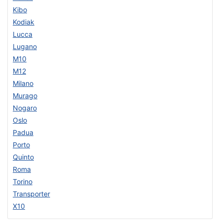
Kibo
Kodiak
Lucca
Lugano
M10
M12
Milano
Murago
Nogaro
Oslo
Padua
Porto
Quinto
Roma
Torino
Transporter
X10