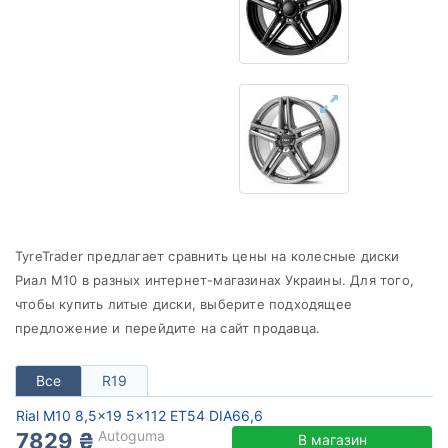
от
до
Rial
Все бренды
Тип диска
TyreTrader предлагает сравнить цены на колесные диски
Сбросить
Подобрать
Риал M10 в разных интернет-магазинах Украины. Для того,
чтобы купить литые диски, выберите подходящее
предложение и перейдите на сайт продавца.
Все
R19
Rial M10 8,5x19 5x112 ET54 DIA66,6
Autoguma
7829 ₴
В магазин