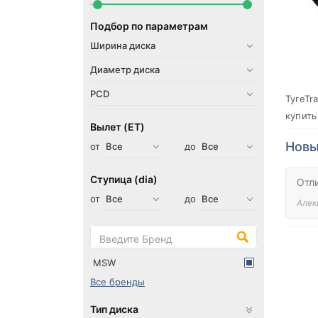
Подбор по параметрам
TyreTr
купить
Вылет (ET)
Новы
от
до
Ступица (dia)
Отл
от
до
Алек
MSW
Все бренды
Тип диска