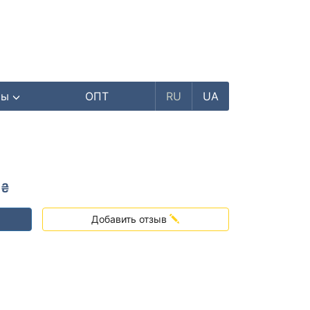
ры
ОПТ
RU
UA
 ₴
Добавить отзыв