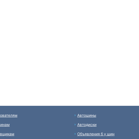
ователям
Автошины
зинам
Автодиски
авщикам
Объявления б у шин