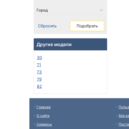
Сбросить
Подобрать
Другие модели
30
71
73
79
82
Главная
Польз
О сайте
Мага
Сервисы
Пост