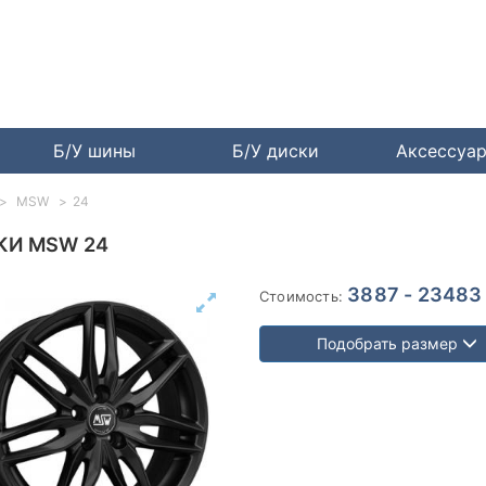
Б/У шины
Б/У диски
Аксессуа
MSW
24
КИ MSW 24
3887 - 23483
Стоимость:
Подобрать размер