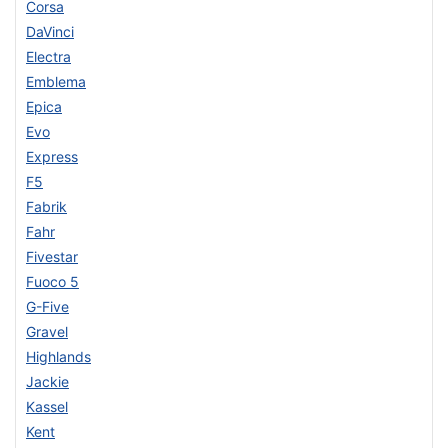
Corsa
DaVinci
Electra
Emblema
Epica
Evo
Express
F5
Fabrik
Fahr
Fivestar
Fuoco 5
G-Five
Gravel
Highlands
Jackie
Kassel
Kent