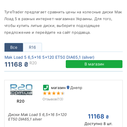
от
до
TyreTrader предлагает сравнить цены на колесные диски Мак
Лоад 5 в разных интернет-магазинах Украины. Для того,
чтобы купить литые диски, выберите подходящее
Mak
предложение и перейдите на сайт продавца.
Все бренды
Все
R16
Тип диска
Mak Load 5 6,5x16 5x120 ET50 DIA65,1 (silver)
R20
11168 ₴
В магазин
Сбросить
Подобрать
магазин
Днепр
Отзывов
(13)
R20
Диски Mak Load 5 6,5x16 5x120
11168
₴
ET50 DIA65,1 silver
Доступно
8
шт.