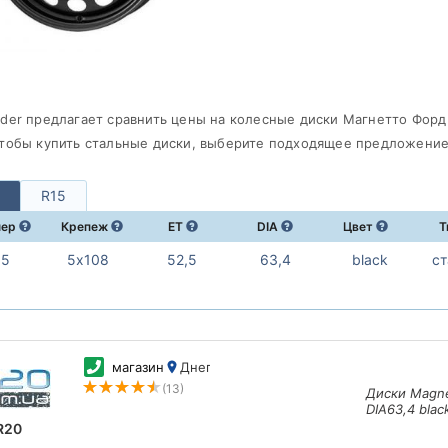
ader предлагает сравнить цены на колесные диски Магнетто Форд
чтобы купить cтальные диски, выберите подходящее предложение 
R15
мер
Крепеж
ET
DIA
Цвет
Т
15
5х108
52,5
63,4
black
с
магазин
Днепр
(13)
Диски Magne
DIA63,4 blac
R20