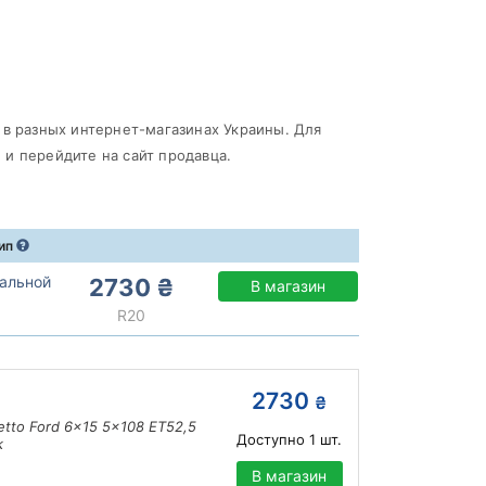
 в разных интернет-магазинах Украины. Для
и перейдите на сайт продавца.
ип
тальной
2730 ₴
В магазин
R20
2730
₴
tto Ford 6x15 5x108 ET52,5
Доступно
1
шт.
k
В магазин