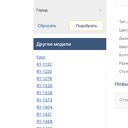
Тип 
Сбросить
Подобрать
Цвет
Диа
Другие модели
Шири
Болт
Ford
Разм
R1-1132
R1-1220
Сту
R1-1278
Новы
R1-1330
R1-1338
Отз
R1-1373
R1-1404
R1-1421
R1-1468