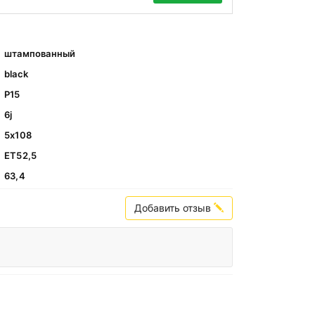
штампованный
black
Р15
6j
5х108
ЕТ52,5
63,4
Добавить отзыв