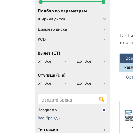
Подбор по параметрам
TyreTr
того, 
Вылет (ET)
Все
от
до
Раз
Ступица (dia)
6х
от
до
Magnetto
Все бренды
Тип диска