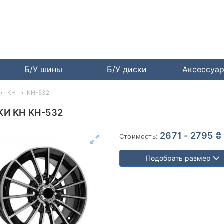
Б/У шины
Б/У диски
Аксессуа
KH
KH-532
И KH KH-532
2671 - 2795 ₴
Стоимость:
Подобрать размер