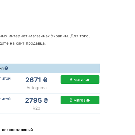
зных интернет-магазинах Украины. Для того,
ите на сайт продавца.
ип
литой
2671 ₴
В магазин
Autoguma
литой
2795 ₴
В магазин
R20
легкосплавный