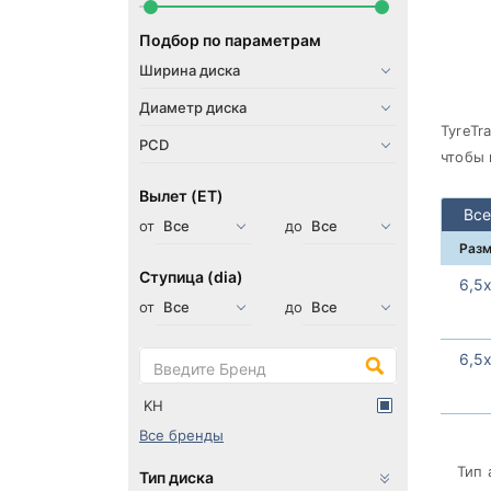
Подбор по параметрам
TyreTr
чтобы 
Вылет (ET)
Все
от
до
Раз
Ступица (dia)
6,5
от
до
6,5
KH
Все бренды
Тип 
Тип диска