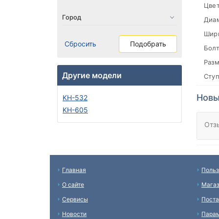
Цвет
Диа
Шири
Сбросить
Подобрать
Болт
Разм
Другие модели
Сту
Новы
KH-532
KH-605
Отз
Главная
Польз
О сайте
Мага
Сервисы
Пост
Новости
Пара