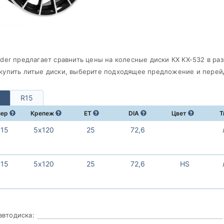
ader предлагает сравнить цены на колесные диски КХ KХ-532 в ра
купить литые диски, выберите подходящее предложение и перейд
R15
мер
Крепеж
ET
DIA
Цвет
Т
х15
5х120
25
72,6
х15
5х120
25
72,6
HS
автодиска: