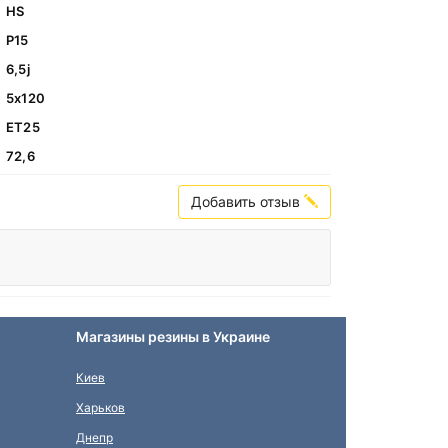
HS
Р15
6,5j
5х120
ЕТ25
72,6
Добавить отзыв
Магазины резины в Украине
Киев
Харьков
Днепр