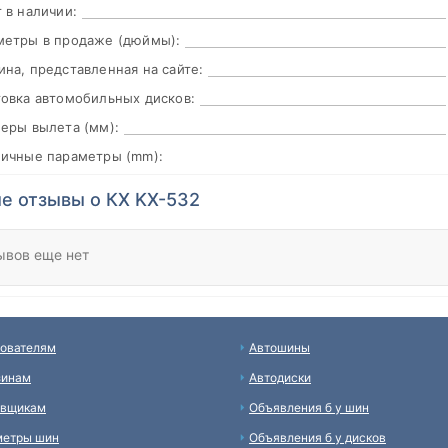
 в наличии:
метры в продаже (дюймы):
на, представленная на сайте:
овка автомобильных дисков:
еры вылета (мм):
пичные параметры (mm):
е отзывы о КХ KХ-532
ывов еще нет
ователям
Автошины
зинам
Автодиски
авщикам
Объявления б у шин
метры шин
Объявления б у дисков