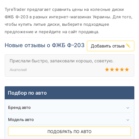
от
до
TyreTrader предлагает сравнить цены на колесные диски
ФЖБ Ф-203 в разных интернет-магазинах Украины. Для того,
чтобы купить литые диски, выберите подходящее
предложение и перейдите на сайт продавца.
FJB
Все бренды
Новые отзывы о ФЖБ Ф-203
Добавить отзыв
Тип диска
Прислали быстро, запаковали хорошо, советую.
Анатолий
Сбросить
Подобрать
Подбор по авто
ПОДОБРАТЬ ПО АВТО