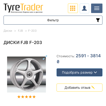
Нави
Фильтр
Диапазон цен
Диски
FJB
F-203
от
до
ДИСКИ FJB F-203
Подбор по параметрам
2591 - 3814
Стоимость:
₴
Подобрать размер
Вылет (ET)
Добавить отзыв
от
до
Ступица (dia)