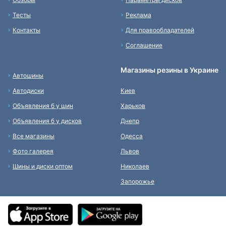
Тесты
Реклама
Контакты
Для правообладателей
Соглашение
Магазины резины в Украине
Автошины
Автодиски
Киев
Объявления б у шин
Харьков
Объявления б у дисков
Днепр
Все магазины
Одесса
Фото галерея
Львов
Шины и диски оптом
Николаев
Запорожье