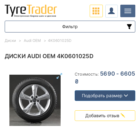
Нави
Фильтр
Диапазон цен
Диски
Audi OEM
4K0601025D
от
до
ДИСКИ AUDI OEM 4K0601025D
Подбор по параметрам
5690 - 6605
Стоимость:
₴
Подобрать размер
Вылет (ET)
Добавить отзыв
от
до
Ступица (dia)