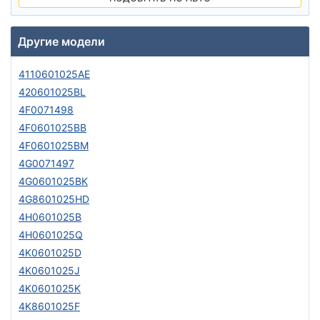
Другие модели
4110601025AE
420601025BL
4F0071498
4F0601025BB
4F0601025BM
4G0071497
4G0601025BK
4G8601025HD
4H0601025B
4H0601025Q
4K0601025D
4K0601025J
4K0601025K
4K8601025F