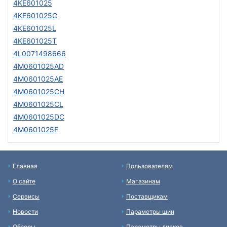
4KE601025
4KE601025C
4KE601025L
4KE601025T
4L0071498666
4M0601025AD
4M0601025AE
4M0601025CH
4M0601025CL
4M0601025DC
4M0601025F
Главная
Пользователям
О сайте
Магазинам
Сервисы
Поставщикам
Новости
Параметры шин
Обзоры
Параметры дисков