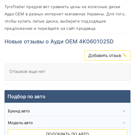
от
до
TyreTrader предлагает сравнить цены на колесные диски
Ауди ОЕМ в разных интернет-магазинах Украины. Для того,
чтобы купить литые диски, выберите подходящее
предложение и перейдите на сайт продавца.
Audi OEM
Новые отзывы о Ауди ОЕМ 4K0601025D
Все бренды
Тип диска
Добавить отзыв
Отзывов еще нет
Сбросить
Подобрать
Подбор по авто
ПОДОБРАТЬ ПО АВТО