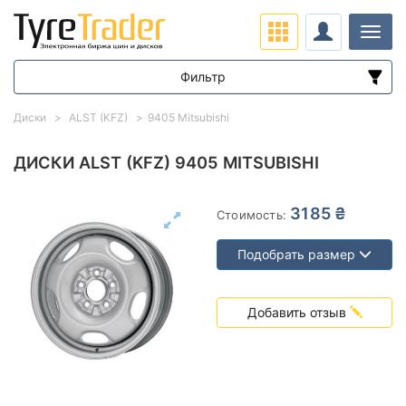
Нави
Фильтр
Диапазон цен
Диски
ALST (KFZ)
9405 Mitsubishi
от
до
ДИСКИ ALST (KFZ) 9405 MITSUBISHI
Подбор по параметрам
3185 ₴
Стоимость:
Подобрать размер
Добавить отзыв
Вылет (ET)
от
до
Ступица (dia)