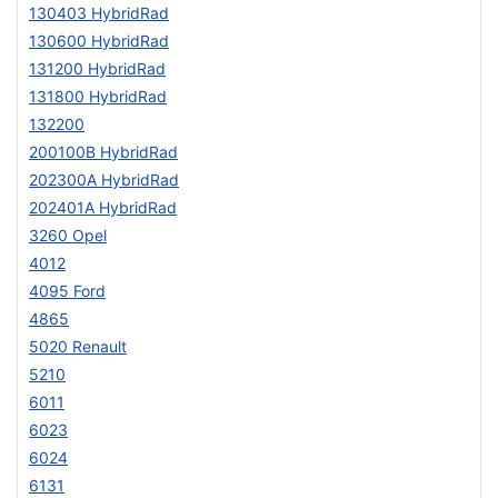
130403 HybridRad
130600 HybridRad
131200 HybridRad
131800 HybridRad
132200
200100B HybridRad
202300A HybridRad
202401A HybridRad
3260 Opel
4012
4095 Ford
4865
5020 Renault
5210
6011
6023
6024
6131