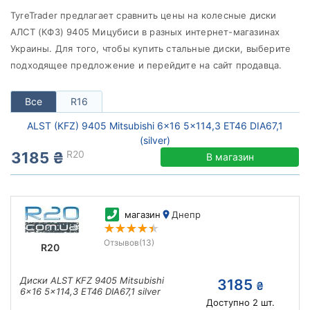
от
до
TyreTrader предлагает сравнить цены на колесные диски
АЛСТ (КФЗ) 9405 Mицубиси в разных интернет-магазинах
Украины. Для того, чтобы купить cтальные диски, выберите
подходящее предложение и перейдите на сайт продавца.
ALST (KFZ)
Все бренды
Все
R16
Тип диска
ALST (KFZ) 9405 Mitsubishi 6x16 5x114,3 ET46 DIA67,1
(silver)
R20
3185 ₴
В магазин
Сбросить
Подобрать
магазин
Днепр
Отзывов
(13)
R20
Диски ALST KFZ 9405 Mitsubishi
3185
₴
6x16 5x114,3 ET46 DIA67,1 silver
Доступно
2
шт.