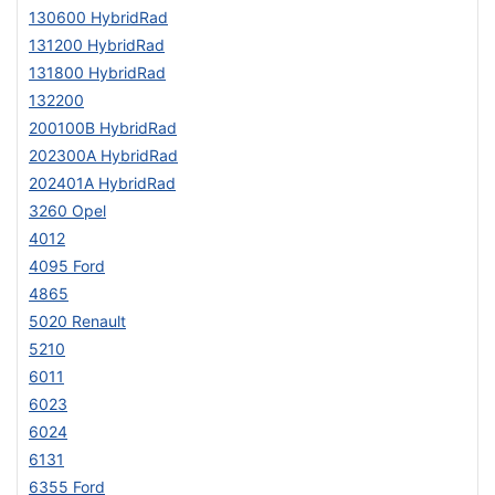
130600 HybridRad
131200 HybridRad
131800 HybridRad
132200
200100B HybridRad
202300A HybridRad
202401A HybridRad
3260 Opel
4012
4095 Ford
4865
5020 Renault
5210
6011
6023
6024
6131
6355 Ford