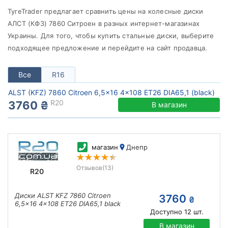
от
до
TyreTrader предлагает сравнить цены на колесные диски
АЛСТ (КФЗ) 7860 Cитроен в разных интернет-магазинах
Украины. Для того, чтобы купить cтальные диски, выберите
подходящее предложение и перейдите на сайт продавца.
ALST (KFZ)
Все бренды
Все
R16
Тип диска
ALST (KFZ) 7860 Citroen 6,5x16 4x108 ET26 DIA65,1 (black)
R20
3760 ₴
В магазин
Сбросить
Подобрать
магазин
Днепр
Отзывов
(13)
R20
Диски ALST KFZ 7860 Citroen
3760
₴
6,5x16 4x108 ET26 DIA65,1 black
Доступно
12
шт.
В магазин