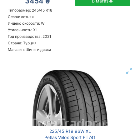
3454 ₴
В магазин
Типоразмер: 245/45 R18
Сезон: летняя
Индекс скорости: W
Усиленность: XL
Год производства: 2021
Страна: Турция
Магазин: Шины и диски
225/45 R19 96W XL
Petlas Velox Sport PT741