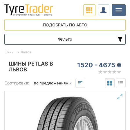
Нави
ПОДОБРАТЬ ПО АВТО
Фильтр
Диапазон цен
Шины
Львов
от
до
ШИНЫ PETLAS В
1520 - 4675 ₴
ЛЬВОВ
Подбор по параметрам
Сортировка:
Сезон