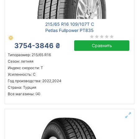
Petlas
215/65 R16 109/107T C
Все бренды
Petlas Fullpower PT835
Тип транспортного средства
3754-3846 ₴
Сравнить
Усиленная шина
Типоразмер: 215/65 R16
Сезон: летняя
Год производства
Индекс скорости: T
Страна производства
Усиленность: C
Год производства: 2022,2024
Страна: Турция
Все магазины: (4)
Сбросить
Подобрать