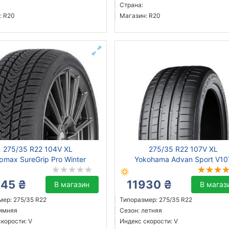
Страна:
: R20
Магазин: R20
275/35 R22 104V XL
275/35 R22 107V XL
ipmax SureGrip Pro Winter
Yokohama Advan Sport V10
245 ₴
11930 ₴
В магазин
В магаз
мер: 275/35 R22
Типоразмер: 275/35 R22
зимняя
Сезон: летняя
корости: V
Индекс скорости: V