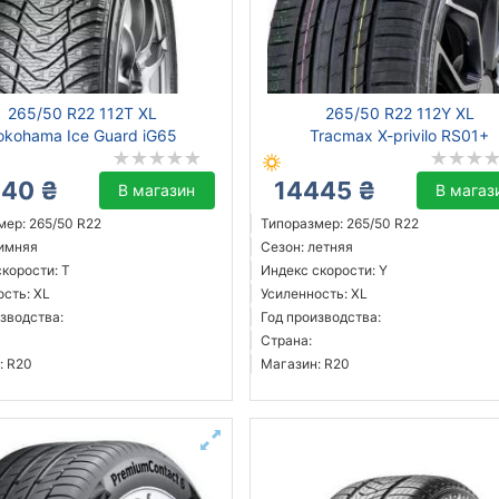
265/50 R22 112T XL
265/50 R22 112Y XL
okohama Ice Guard iG65
Tracmax X-privilo RS01+
840 ₴
14445 ₴
В магазин
В магаз
мер: 265/50 R22
Типоразмер: 265/50 R22
зимняя
Сезон: летняя
корости: T
Индекс скорости: Y
ость: XL
Усиленность: XL
зводства:
Год производства:
Страна:
: R20
Магазин: R20