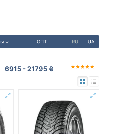
ры
ОПТ
RU
UA
6915 - 21795 ₴