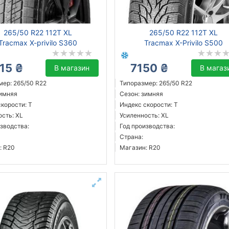
265/50 R22 112T XL
265/50 R22 112T XL
Tracmax X-privilo S360
Tracmax X-Privilo S500
15 ₴
7150 ₴
В магазин
В магаз
мер: 265/50 R22
Типоразмер: 265/50 R22
зимняя
Сезон: зимняя
корости: T
Индекс скорости: T
ость: XL
Усиленность: XL
зводства:
Год производства:
Страна:
: R20
Магазин: R20