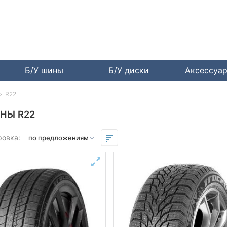
Б/У шины
Б/У диски
Аксессуа
R22
НЫ R22
ровка: