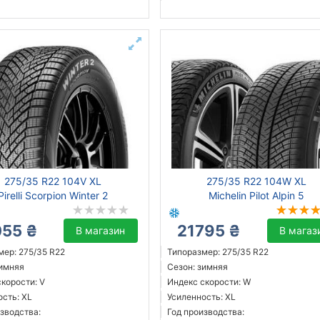
275/35 R22 104V XL
275/35 R22 104W XL
Pirelli Scorpion Winter 2
Michelin Pilot Alpin 5
055 ₴
21795 ₴
В магазин
В магаз
мер: 275/35 R22
Типоразмер: 275/35 R22
зимняя
Сезон: зимняя
корости: V
Индекс скорости: W
ость: XL
Усиленность: XL
зводства:
Год производства: