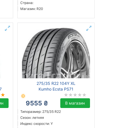
Страна:
Магазин: R20
275/35 R22 104Y XL
7
Kumho Ecsta PS71
9555 ₴
ин
В магазин
Типоразмер: 275/35 R22
Сезон: летняя
Индекс скорости: Y