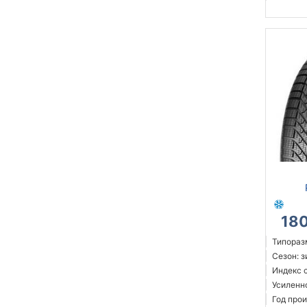
18
Типораз
Сезон: 
Индекс с
Усиленн
Год прои