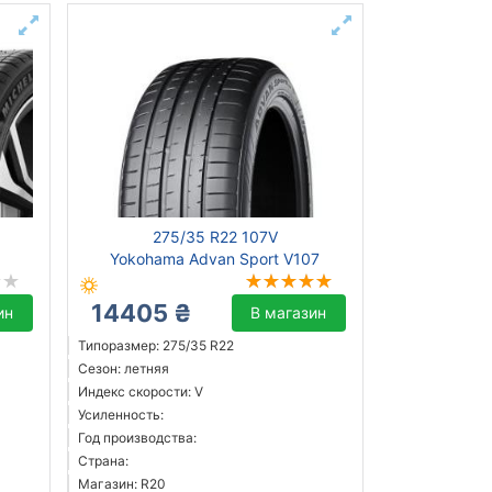
275/35 R22 107V
Yokohama Advan Sport V107
14405 ₴
ин
В магазин
Типоразмер: 275/35 R22
Сезон: летняя
Индекс скорости: V
Усиленность:
Год производства:
Страна:
Магазин: R20