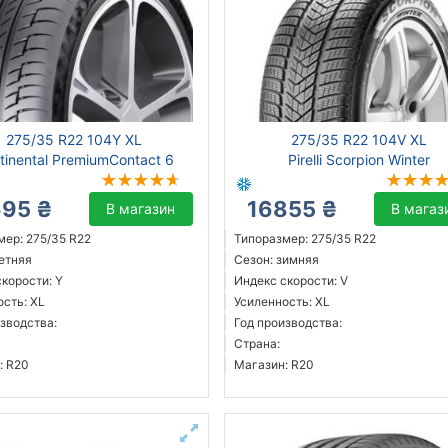
275/35 R22 104Y XL
275/35 R22 104V XL
tinental PremiumContact 6
Pirelli Scorpion Winter
695 ₴
16855 ₴
В магазин
В магаз
мер: 275/35 R22
Типоразмер: 275/35 R22
летняя
Сезон: зимняя
корости: Y
Индекс скорости: V
ость: XL
Усиленность: XL
зводства:
Год производства:
Страна:
: R20
Магазин: R20