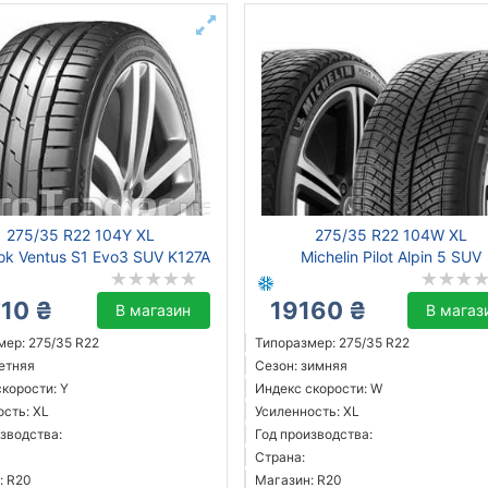
275/35 R22 104Y XL
275/35 R22 104W XL
k Ventus S1 Evo3 SUV K127A
Michelin Pilot Alpin 5 SUV
710 ₴
19160 ₴
В магазин
В магаз
мер: 275/35 R22
Типоразмер: 275/35 R22
летняя
Сезон: зимняя
корости: Y
Индекс скорости: W
ость: XL
Усиленность: XL
зводства:
Год производства:
Страна:
: R20
Магазин: R20