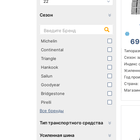
22
Сезон
69
Michelin
Continental
Типораз
Сезон: 
Triangle
Индекс с
Hankook
Усиленн
Sailun
Год прои
Страна:
Goodyear
Магазин
Bridgestone
Pirelli
Все бренды
Тип транспортного средства
Усиленная шина