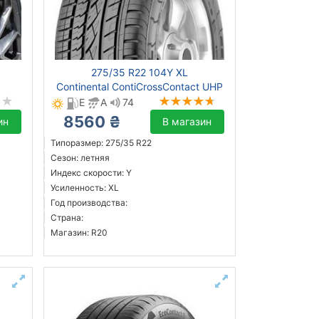
275/35 R22 104Y XL
Continental ContiCrossContact UHP
E
A
74
8560 ₴
ин
В магазин
Типоразмер: 275/35 R22
Сезон: летняя
Индекс скорости: Y
Усиленность: XL
Год производства:
Страна:
Магазин: R20