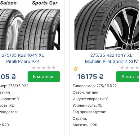
275/35 R22 104Y XL
275/35 R22 104Y XL
Pirelli PZero PZ4
Michelin Pilot Sport 4 SUV
805 ₴
16175 ₴
В магазин
В магаз
мер: 275/35 R22
Типоразмер: 275/35 R22
летняя
Сезон: летняя
корости: Y
Индекс скорости: Y
ость: XL
Усиленность: XL
зводства:
Год производства:
Страна:
: R20
Магазин: R20