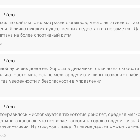
li PZero
зил по сайтам, столько разных отзывов, много негативных. Тако
ли. Я лично никаких существенных недостатков не заметил. Да
читана на более спортивный ритм.
м
li PZero
иной ну очень доволен. Хороша в динамике, отлично на скорост
альна. Часто мотаюсь по межгороду и эти шины позволяют набир
тва уверенности и безопасности в управлении.
li PZero
понравилось - используется технология ранфлет, средняя мягко
т много канавок, что позволяет отводить хорошо воду и грязь. 
озит отлично. Из минусов - цена. За такие деньги можно купит
лий