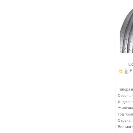
Co
E
Типораз
Сезон: 
Индекс с
Усиленн
Год прои
Страна:
Все мага