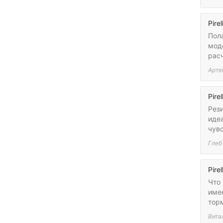
Pirel
Пола
моде
рас
Арте
Pirel
Рез
иде
чувс
Глеб
Pirel
Что 
имее
торм
Вита