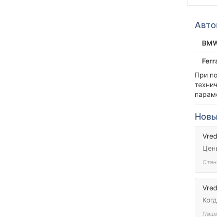
Авто
BM
Ferr
При п
техни
парам
Новы
Vred
Цен
Стан
Vred
Когд
Паш