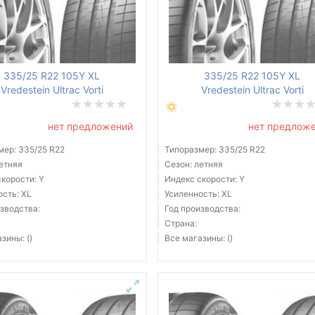
335/25 R22 105Y XL
335/25 R22 105Y XL
Vredestein Ultrac Vorti
Vredestein Ultrac Vorti
нет предложений
нет предлож
мер: 335/25 R22
Типоразмер: 335/25 R22
летняя
Сезон: летняя
корости: Y
Индекс скорости: Y
ость: XL
Усиленность: XL
зводства:
Год производства:
Страна:
зины: ()
Все магазины: ()