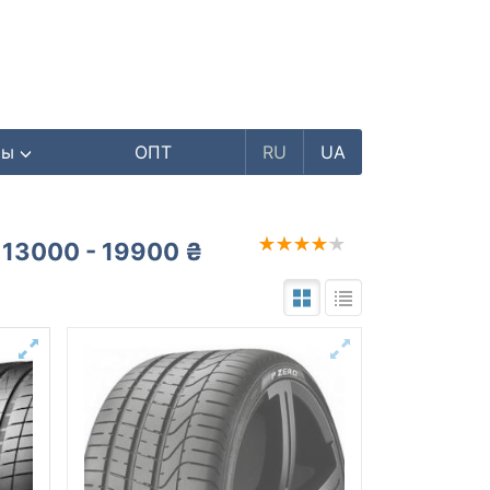
ры
ОПТ
RU
UA
13000 - 19900 ₴