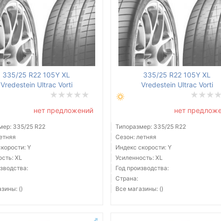
335/25 R22 105Y XL
335/25 R22 105Y XL
Vredestein Ultrac Vorti
Vredestein Ultrac Vorti
нет предложений
нет предлож
мер: 335/25 R22
Типоразмер: 335/25 R22
летняя
Сезон: летняя
корости: Y
Индекс скорости: Y
ость: XL
Усиленность: XL
зводства:
Год производства:
Страна:
зины: ()
Все магазины: ()