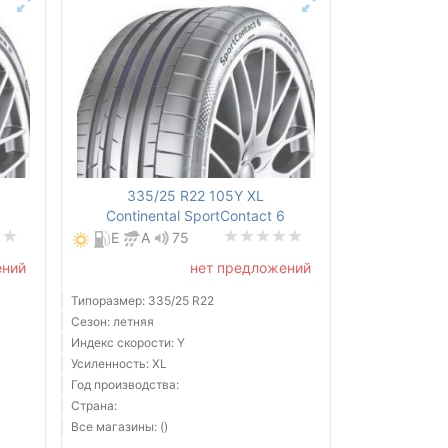
335/25 R22 105Y XL
6
Continental SportContact 6
E
A
75
ений
нет предложений
Типоразмер: 335/25 R22
Сезон: летняя
Индекс скорости: Y
Усиленность: XL
Год производства:
Страна:
Все магазины: ()