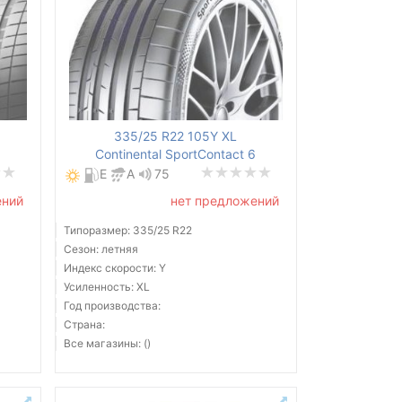
335/25 R22 105Y XL
Continental SportContact 6
E
A
75
ений
нет предложений
Типоразмер: 335/25 R22
Сезон: летняя
Индекс скорости: Y
Усиленность: XL
Год производства:
Страна:
Все магазины: ()