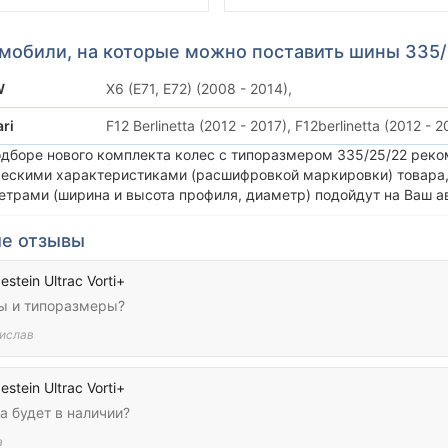
мобили, на которые можно поставить шины 335/
W
X6 (E71, E72) (2008 - 2014),
ari
F12 Berlinetta (2012 - 2017),
F12berlinetta (2012 - 2
одборе нового комплекта колес с типоразмером 335/25/22 реко
ческими характеристиками (расшифровкой маркировки) товара,
етрами (ширина и высота профиля, диаметр) подойдут на Ваш а
е отзывы
estein Ultrac Vorti+
ы и типоразмеры?
ислав
estein Ultrac Vorti+
а будет в наличии?
а