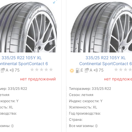
335/25 R22 105Y XL
335/25 R22 105Y XL
ntinental SportContact 6
Continental SportContact 
A
75
E
A
75
нет предложений
нет предлож
мер: 335/25 R22
Типоразмер: 335/25 R22
летняя
Сезон: летняя
корости: Y
Индекс скорости: Y
ость: XL
Усиленность: XL
зводства:
Год производства:
Страна:
зины: ()
Все магазины: ()