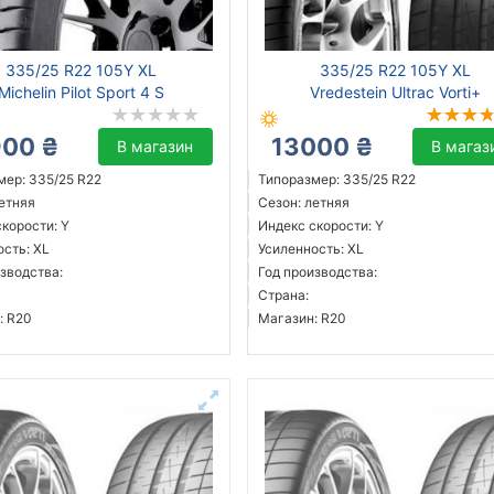
335/25 R22 105Y XL
335/25 R22 105Y XL
Michelin Pilot Sport 4 S
Vredestein Ultrac Vorti+
900 ₴
13000 ₴
В магазин
В магаз
мер: 335/25 R22
Типоразмер: 335/25 R22
летняя
Сезон: летняя
корости: Y
Индекс скорости: Y
ость: XL
Усиленность: XL
зводства:
Год производства:
Страна:
: R20
Магазин: R20