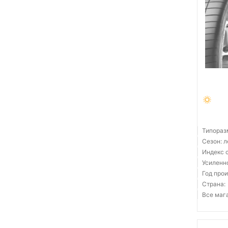
Типораз
Сезон: 
Индекс с
Усиленн
Год прои
Страна:
Все мага