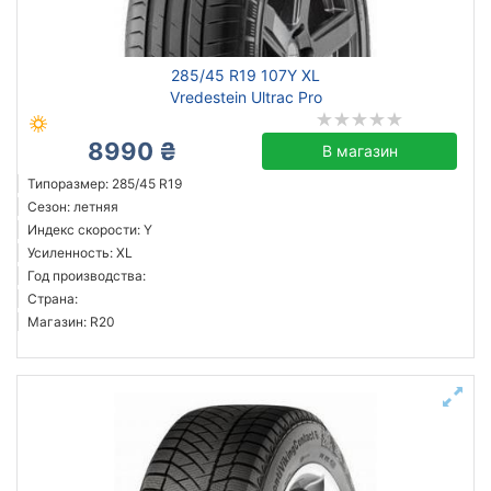
Michelin
285/45 R19 107Y XL
Continental
Vredestein Ultrac Pro
Triangle
8990 ₴
Hankook
В магазин
Goodyear
Типоразмер: 285/45 R19
Сезон: летняя
Bridgestone
Индекс скорости: Y
Pirelli
Усиленность: XL
Aplus
Год производства:
Страна:
Все бренды
Магазин: R20
Тип транспортного средства
Усиленная шина
Год производства
Страна производства