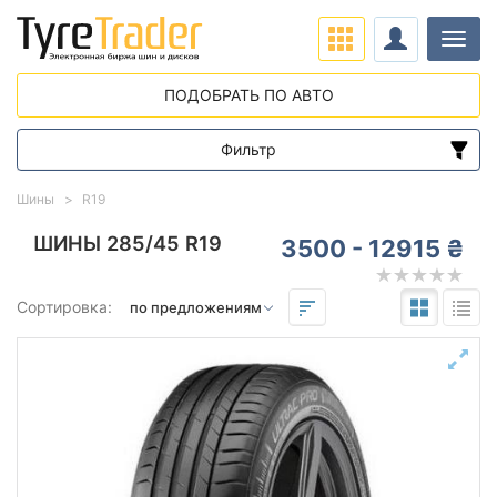
Нави
ПОДОБРАТЬ ПО АВТО
Фильтр
Диапазон цен
Шины
R19
от
до
ШИНЫ 285/45 R19
3500 - 12915 ₴
Подбор по параметрам
Сортировка:
285
45
19
Сезон