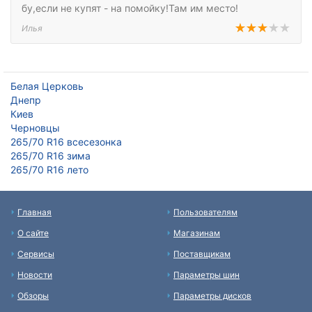
бу,если не купят - на помойку!Там им место!
Илья
Белая Церковь
Днепр
Киев
Черновцы
265/70 R16 всесезонка
265/70 R16 зима
265/70 R16 лето
Главная
Пользователям
О сайте
Магазинам
Сервисы
Поставщикам
Новости
Параметры шин
Обзоры
Параметры дисков