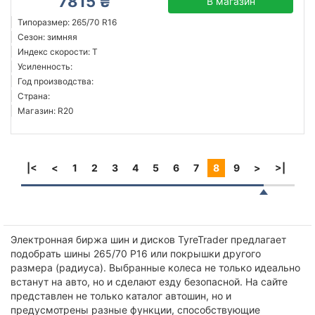
7815 ₴
В магазин
Типоразмер: 265/70 R16
Сезон: зимняя
Индекс скорости: T
Усиленность:
Год производства:
Страна:
Магазин: R20
|<
<
1
2
3
4
5
6
7
8
9
>
>|
Электронная биржа шин и дисков TyreTrader предлагает
подобрать шины 265/70 Р16 или покрышки другого
размера (радиуса). Выбранные колеса не только идеально
встанут на авто, но и сделают езду безопасной. На сайте
представлен не только каталог автошин, но и
предусмотрены разные функции, способствующие