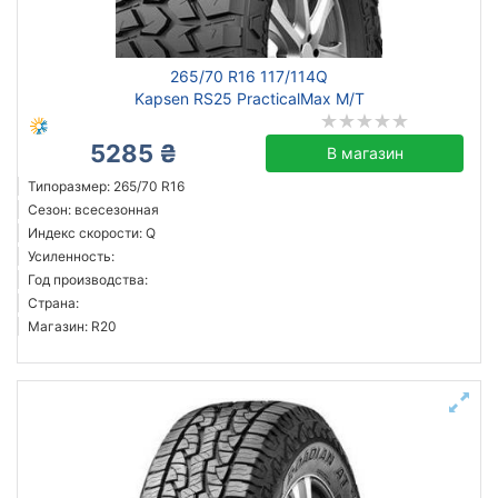
Michelin
265/70 R16 117/114Q
Continental
Kapsen RS25 PracticalMax M/T
Triangle
5285 ₴
Hankook
В магазин
Sailun
Типоразмер: 265/70 R16
Сезон: всесезонная
Goodyear
Индекс скорости: Q
Bridgestone
Усиленность:
Pirelli
Год производства:
Страна:
Все бренды
Магазин: R20
Тип транспортного средства
Усиленная шина
Год производства
Страна производства