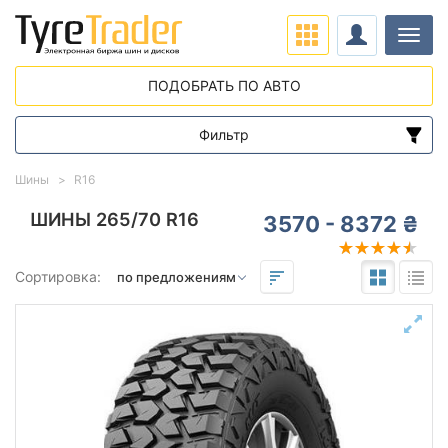
Нави
ПОДОБРАТЬ ПО АВТО
Фильтр
Диапазон цен
Шины
R16
от
до
ШИНЫ 265/70 R16
3570 - 8372 ₴
Подбор по параметрам
Сортировка:
265
70
16
Сезон