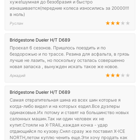
хуже!шумная до безобразия и быстро
изнашивается(передние колеса износились за 20000!!!
в ноль)
Руслан
Bridgestone Dueler H/T D689
Проехал 6 сезонов. Пришлось поездить и по
бездорожью и по трассе. Резина для асфальта, в грязь
лучше не лазить, но поскольку осталась совершенно
новая запаска , вынужден искать такое же новое.
Аркадий
Bridgestone Dueler H/T D689
Самая отвратительная шина из всех шин которые я
когда-либо видел и на которых ездил.Все дуэлеры
одинаковые.Их потому и ставят на большинство новых
салонных машин.Так ни один человек их не
купит.Стояли на X-TRAIL,каждая кочка - удар
отдающийся по кузову.Снял сразу же поставил X-ICE
NORTH,летом куплю ченить еще.Эти хочу продать как