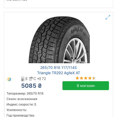
265/70 R16 117/114S
Triangle TR292 AgileX AT
E
C
72
5085 ₴
В магазин
Типоразмер: 265/70 R16
Сезон: всесезонная
Индекс скорости: S
Усиленность:
Год производства: