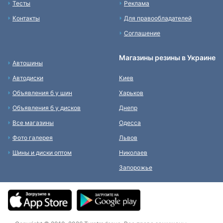
Тесты
Реклама
Контакты
Для правообладателей
Соглашение
Магазины резины в Украине
Автошины
Автодиски
Киев
Объявления б у шин
Харьков
Объявления б у дисков
Днепр
Все магазины
Одесса
Фото галерея
Львов
Шины и диски оптом
Николаев
Запорожье