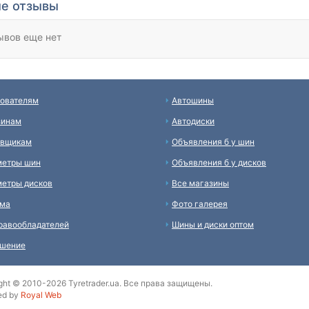
е отзывы
ывов еще нет
ователям
Автошины
зинам
Автодиски
авщикам
Объявления б у шин
метры шин
Объявления б у дисков
етры дисков
Все магазины
ама
Фото галерея
равообладателей
Шины и диски оптом
ашение
ght © 2010-2026 Tyretrader.ua. Все права защищены.
ed by
Royal Web