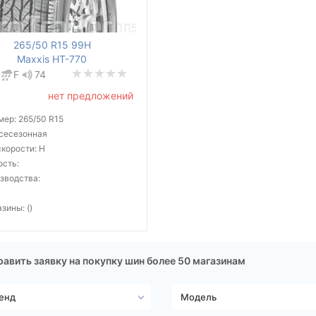
265/50 R15 99H
Maxxis HT-770
F
74
нет предложений
мер: 265/50 R15
всесезонная
скорости: H
ость:
зводства:
зины: ()
авить заявку на покупку шин более 50 магазинам