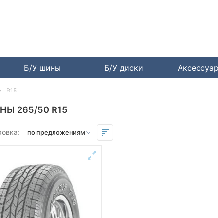
Б/У шины
Б/У диски
Аксессуа
R15
НЫ 265/50 R15
ровка: