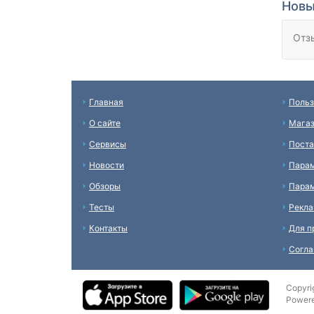
Новы
Отз
Главная
Польз
О сайте
Мага
Сервисы
Пост
Новости
Пара
Обзоры
Парам
Тесты
Рекл
Контакты
Для п
Согл
Copyri
Power