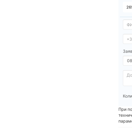
Заяв
Коли
При п
техни
парам