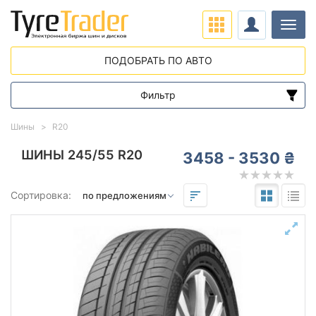
Нави
ПОДОБРАТЬ ПО АВТО
Фильтр
Диапазон цен
Шины
R20
от
до
ШИНЫ 245/55 R20
3458 - 3530 ₴
Подбор по параметрам
Сортировка:
245
55
20
Сезон