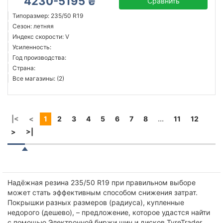
4230-5195 ₴
Сравнить
Типоразмер: 235/50 R19
Сезон: летняя
Индекс скорости: V
Усиленность:
Год производства:
Страна:
Все магазины: (2)
|<
<
1
2
3
4
5
6
7
8
...
11
12
>
>|
Надёжная резина 235/50 R19 при правильном выборе
может стать эффективным способом снижения затрат.
Покрышки разных размеров (радиуса), купленные
недорого (дешево), – предложение, которое удастся найти
с помощью Электронной биржи шин и дисков TyreTrader.