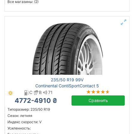
Все магазины: (2)
235/50 R19 99V
Continental ContiSportContact 5
C
B
71
4772-4910 ₴
Сравнить
Типоразмер: 235/50 R19
Сезон: летняя
Индекс скорости: V
Усиленность: