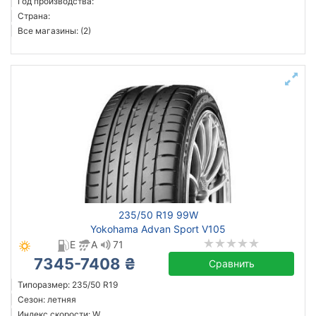
Год производства:
Страна:
Все магазины: (2)
235/50 R19 99W
Yokohama Advan Sport V105
E
A
71
7345-7408 ₴
Сравнить
Типоразмер: 235/50 R19
Сезон: летняя
Индекс скорости: W