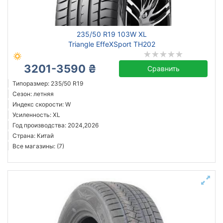
Michelin
235/50 R19 103W XL
Continental
Triangle EffeXSport TH202
Triangle
3201-3590 ₴
Hankook
Сравнить
Sailun
Типоразмер: 235/50 R19
Сезон: летняя
Goodyear
Индекс скорости: W
Bridgestone
Усиленность: XL
Pirelli
Год производства: 2024,2026
Страна: Китай
Все бренды
Все магазины: (7)
Тип транспортного средства
Усиленная шина
Год производства
Страна производства