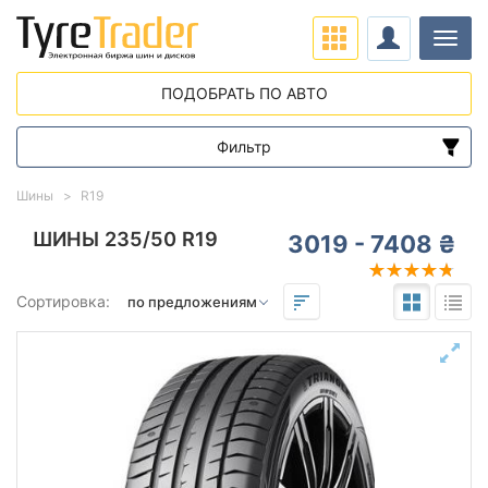
Нави
ПОДОБРАТЬ ПО АВТО
Фильтр
Диапазон цен
Шины
R19
от
до
ШИНЫ 235/50 R19
3019 - 7408 ₴
Подбор по параметрам
Сортировка:
235
50
19
Сезон