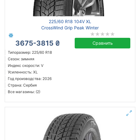
Michelin
225/60 R18 104V XL
Continental
CrossWind Grip Peak Winter
Triangle
3675-3815 ₴
Hankook
Сравнить
Sailun
Типоразмер: 225/60 R18
Сезон: зимняя
Goodyear
Индекс скорости: V
Bridgestone
Усиленность: XL
Pirelli
Год производства: 2026
Страна: Сербия
Все бренды
Все магазины: (2)
Тип транспортного средства
Усиленная шина
Год производства
Страна производства