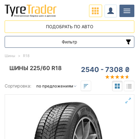
Нави
ПОДОБРАТЬ ПО АВТО
Фильтр
Диапазон цен
Шины
R18
от
до
ШИНЫ 225/60 R18
2540 - 7308 ₴
Подбор по параметрам
Сортировка:
225
60
18
Сезон