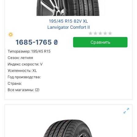
Grenlander
195/45 R15 82V XL
Lanvigator
Lanvigator Comfort II
Все бренды
1685-1765 ₴
Сравнить
Тип транспортного средства
Типоразмер: 195/45 R15
Усиленная шина
Сезон: летняя
Индекс скорости: V
Усиленность: XL
Год производства:
Страна:
Сбросить
Подобрать
Все магазины: (2)