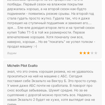
полбеды. Первый сезон на влажном покрытии
держалась хорошо, а на второй сезон как-будто
подменили - появились резкие срывы. На второй год
стала гудеть просто жутко. Гудела так, что я даже
погрешил на ступичный подшипник и заменил его....
зря.... Еле-еле доездил второе лето и на третий сезон
купил Тойю T1-S в той же размерности. Первое
впечателение хорошее. Хотя поначалу они все,
наверно, хороши... Но ее "покатать" не успел толком -
продал машину :-)
Вадим
Michelin Pilot Exalto
знал, что это очень хорошая резина, но не удавалось
прокатиться на ней на машине с АБС. Сегодня
поставил себе Экзальто на Вектру Б. Это просто супер.
У меня даже АБС почти не сработала. В поворот про
снос вообще забываешь. Шумит средне. Но за ее
сцепление с дорогой можно простить все. Надеюсь
новая Экзальто 2 будет не хуже, хотя выглядит она не
очень.