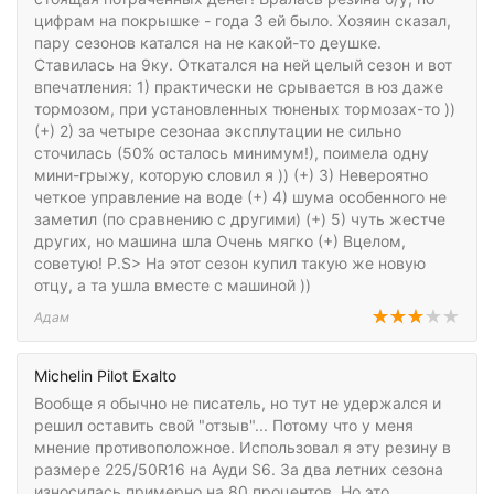
цифрам на покрышке - года 3 ей было. Хозяин сказал,
пару сезонов катался на не какой-то деушке.
Ставилась на 9ку. Откатался на ней целый сезон и вот
впечатления: 1) практически не срывается в юз даже
тормозом, при установленных тюненых тормозах-то ))
(+) 2) за четыре сезонаа эксплутации не сильно
сточилась (50% осталось минимум!), поимела одну
мини-грыжу, которую словил я )) (+) 3) Невероятно
четкое управление на воде (+) 4) шума особенного не
заметил (по сравнению с другими) (+) 5) чуть жестче
других, но машина шла Очень мягко (+) Вцелом,
советую! P.S> На этот сезон купил такую же новую
отцу, а та ушла вместе с машиной ))
Адам
Michelin Pilot Exalto
Вообще я обычно не писатель, но тут не удержался и
решил оставить свой "отзыв"... Потому что у меня
мнение противоположное. Использовал я эту резину в
размере 225/50R16 на Ауди S6. За два летних сезона
износилась примерно на 80 процентов. Но это