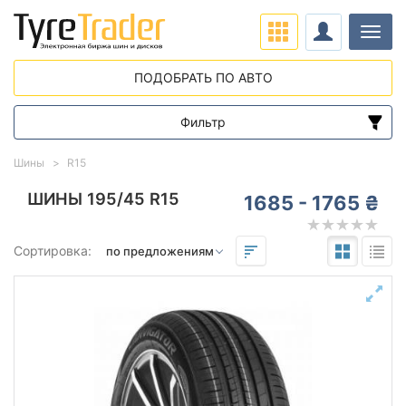
Нави
ПОДОБРАТЬ ПО АВТО
Фильтр
Диапазон цен
Шины
R15
от
до
ШИНЫ 195/45 R15
1685 - 1765 ₴
Подбор по параметрам
Сортировка:
195
45
15
Сезон