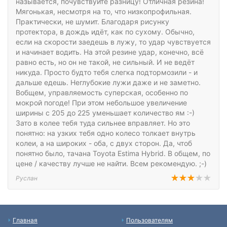
называется, почувствуйте разницу! Отличная резина!
Мягонькая, несмотря на то, что низкопрофильная.
Практически, не шумит. Благодаря рисунку
протектора, в дождь идёт, как по сухому. Обычно,
если на скорости заедешь в лужу, то удар чувствуется
и начинает водить. На этой резине удар, конечно, всё
равно есть, но он не такой, не сильный. И не ведёт
никуда. Просто будто тебя слегка подтормозили - и
дальше едешь. Неглубокие лужи даже и не заметно.
Вобщем, управляемость суперская, особенно по
мокрой погоде! При этом небольшое увеличение
ширины с 205 до 225 уменьшает количество ям :-)
Зато в колее тебя туда сильнее вправляет. Но это
понятно: на узких тебя одно колесо толкает внутрь
колеи, а на широких - оба, с двух сторон. Да, чтоб
понятно было, тачана Toyota Estima Hybrid. В общем, по
цене / качеству лучше не найти. Всем рекомендую. ;-)
Руслан
Главная
Пользователям