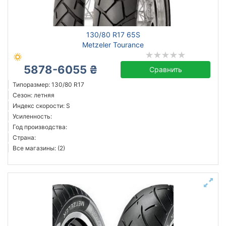
Michelin
130/80 R17 65S
Bridgestone
Metzeler Tourance
Deli
5878-6055 ₴
Dunlop
Сравнить
Euromina
Типоразмер: 130/80 R17
Сезон: летняя
Metzeler
Индекс скорости: S
Mitas
Усиленность:
Shinko
Год производства:
Страна:
Все бренды
Все магазины: (2)
Тип транспортного средства
Усиленная шина
Год производства
Страна производства