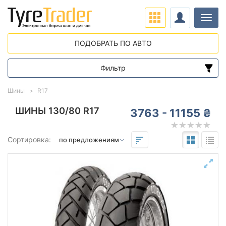
Нави
ПОДОБРАТЬ ПО АВТО
Фильтр
Диапазон цен
Шины
R17
от
до
ШИНЫ 130/80 R17
3763 - 11155 ₴
Подбор по параметрам
Сортировка:
130
80
17
Сезон