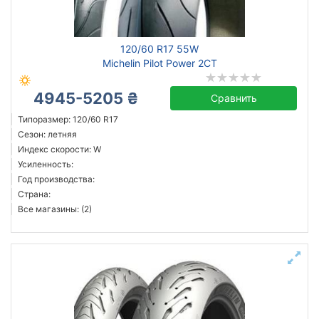
Michelin
120/60 R17 55W
Bridgestone
Michelin Pilot Power 2CT
Dunlop
4945-5205 ₴
Все бренды
Сравнить
Типоразмер: 120/60 R17
Тип транспортного средства
Сезон: летняя
Индекс скорости: W
Усиленная шина
Усиленность:
Год производства:
Год производства
Страна:
Все магазины: (2)
Страна производства
Сбросить
Подобрать