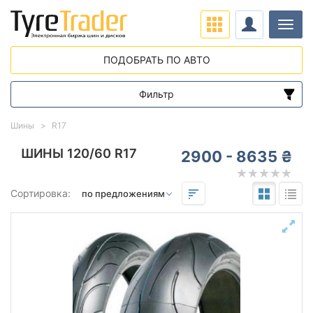
Нави
ПОДОБРАТЬ ПО АВТО
Фильтр
Диапазон цен
Шины
R17
от
до
ШИНЫ 120/60 R17
2900 - 8635 ₴
Подбор по параметрам
Сортировка:
120
60
17
Сезон