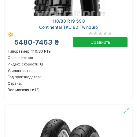
Michelin
110/80 R19 59Q
Continental
Continental TKC 80 Twinduro
Pirelli
5480-7463 ₴
Anlas
Сравнить
Dunlop
Типоразмер: 110/80 R19
Сезон: летняя
Metzeler
Индекс скорости: Q
Mitas
Усиленность:
Shinko
Год производства:
Страна:
Все бренды
Все магазины: (2)
Тип транспортного средства
Усиленная шина