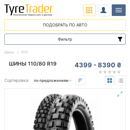
Нави
ПОДОБРАТЬ ПО АВТО
Фильтр
Диапазон цен
Шины
R19
от
до
ШИНЫ 110/80 R19
4399 - 8390 ₴
Подбор по параметрам
Сортировка:
110
80
19
Сезон