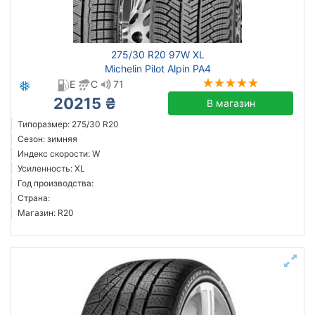
Michelin
275/30 R20 97W XL
Continental
Michelin Pilot Alpin PA4
Triangle
E
C
71
Hankook
20215 ₴
В магазин
Goodyear
Типоразмер: 275/30 R20
Bridgestone
Сезон: зимняя
Индекс скорости: W
Pirelli
Усиленность: XL
Atlander
Год производства:
Все бренды
Страна:
Магазин: R20
Тип транспортного средства
внедорожник
легковой
Усиленная шина