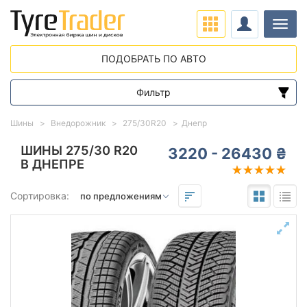
Нави
ПОДОБРАТЬ ПО АВТО
Фильтр
Диапазон цен
Шины
Внедорожник
275/30R20
Днепр
от
до
ШИНЫ 275/30 R20
3220 - 26430 ₴
В ДНЕПРЕ
Подбор по параметрам
Сортировка:
275
30
20
Сезон