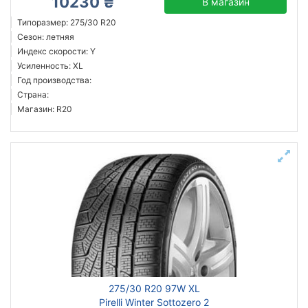
10230 ₴
В магазин
Типоразмер: 275/30 R20
Сезон: летняя
Индекс скорости: Y
Усиленность: XL
Год производства:
Страна:
Магазин: R20
275/30 R20 97W XL
Pirelli Winter Sottozero 2