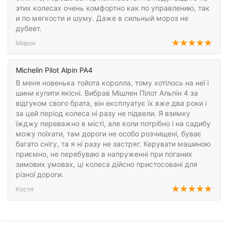
этих колесах очень комфортно как по управлению, так
и по мягкости и шуму. Даже в сильный мороз не
дубеет.
Мирон
Michelin Pilot Alpin PA4
В меня новенька тойота королла, тому хотілось на неї і
шини купити якісні. Вибрав Мішлен Пілот Альпін 4 за
відгуком свого брата, він експлуатує їх вже два роки і
за цей період колеса ні разу не підвели. Я взимку
їжджу переважно в місті, але коли потрібно і на садибу
можу поїхати, там дороги не особо розчищені, буває
багато снігу, та я ні разу не застряг. Керувати машиною
приємно, не перебуваю в напруженні при поганих
зимових умовах, ці колеса дійсно пристосовані для
різної дороги.
Костя