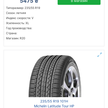
5475 ₴
В магазин
Типоразмер: 235/55 R19
Сезон: летняя
Индекс скорости: V
Усиленность: XL
Год производства:
Страна:
Магазин: R20
235/55 R19 101H
Michelin Latitude Tour HP