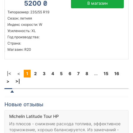
5200 ₴
В магазин
Типоразмер: 235/55 R19
Сезон: летняя
Индекс скорости: W
Усиленность: XL
Год производства:
Страна:
Магазин: R20
|<
<
1
2
3
4
5
6
7
8
...
15
16
>
>|
Новые отзывы
Michelin Latitude Tour HP
Из плюсов - снижение расхода топлива, эффективное
торможение, хорошо балансируется. Из замечаний -