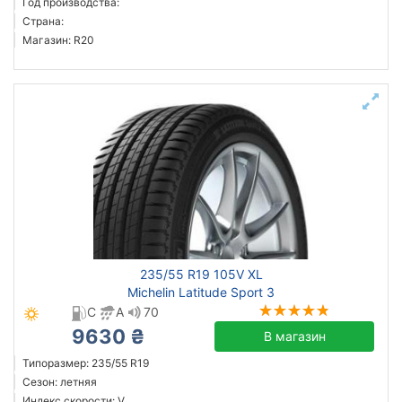
Год производства:
Страна:
Магазин: R20
235/55 R19 105V XL
Michelin Latitude Sport 3
C
A
70
9630 ₴
В магазин
Типоразмер: 235/55 R19
Сезон: летняя
Индекс скорости: V