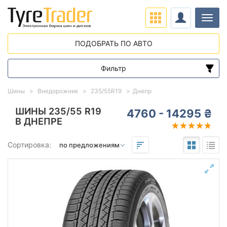
Нави
ПОДОБРАТЬ ПО АВТО
Фильтр
Диапазон цен
Шины
Внедорожник
235/55R19
Днепр
от
до
ШИНЫ 235/55 R19
4760 - 14295 ₴
В ДНЕПРЕ
Подбор по параметрам
Сортировка:
235
55
19
Сезон