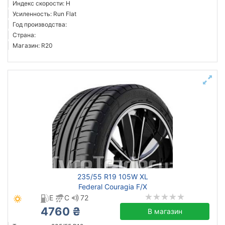
Индекс скорости: H
Усиленность: Run Flat
Год производства:
Страна:
Магазин: R20
235/55 R19 105W XL
Federal Couragia F/X
E
C
72
4760 ₴
В магазин