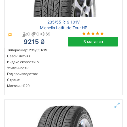
Michelin
235/55 R19 101V
Continental
Michelin Latitude Tour HP
Triangle
C
C
69
Hankook
9215 ₴
В магазин
Sailun
Типоразмер: 235/55 R19
Goodyear
Сезон: летняя
Индекс скорости: V
Bridgestone
Усиленность:
Pirelli
Год производства:
Все бренды
Страна:
Магазин: R20
Тип транспортного средства
внедорожник
легковой
Усиленная шина