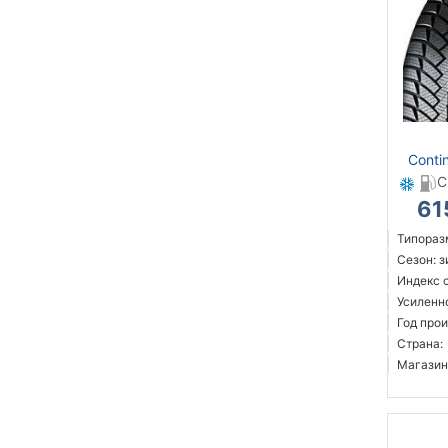
Conti
C
61
Типораз
Сезон: 
Индекс с
Усиленн
Год прои
Страна:
Магазин