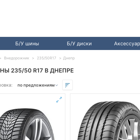
Б/У шины
Б/У диски
Аксессуа
Внедорожник
235/50R17
Днепр
НЫ 235/50 R17 В ДНЕПРЕ
ровка: