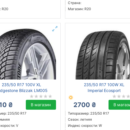
Страна:
: R20
Магазин: R20
235/50 R17 100V XL
235/50 R17 100W XL
idgestone Blizzak LM005
Imperial Ecosport
10 ₴
2700 ₴
В магазин
В магаз
мер: 235/50 R17
Типоразмер: 235/50 R17
зимняя
Сезон: летняя
корости: V
Индекс скорости: W