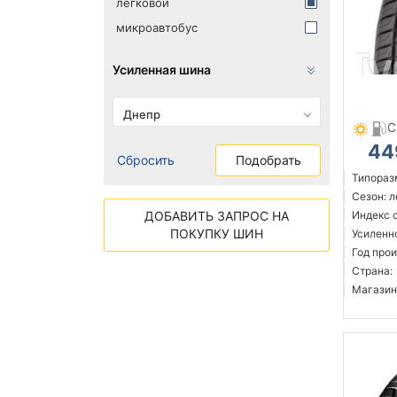
легковой
микроавтобус
Усиленная шина
Днепр
C
44
Сбросить
Подобрать
Типораз
Сезон: 
ДОБАВИТЬ ЗАПРОС НА
Индекс 
ПОКУПКУ ШИН
Усиленн
Год прои
Страна:
Магазин