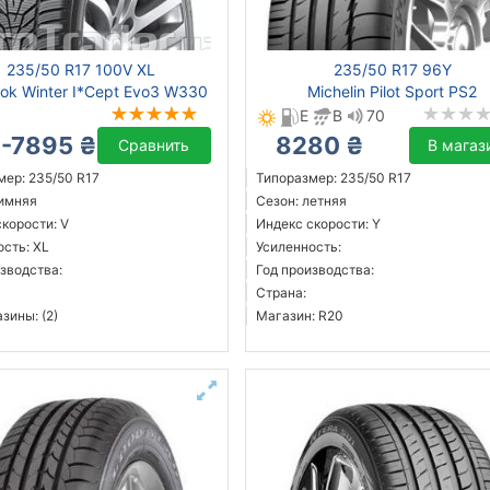
235/50 R17 100V XL
235/50 R17 96Y
ok Winter I*Cept Evo3 W330
Michelin Pilot Sport PS2
E
B
70
-7895 ₴
8280 ₴
Сравнить
В магаз
мер: 235/50 R17
Типоразмер: 235/50 R17
зимняя
Сезон: летняя
корости: V
Индекс скорости: Y
ость: XL
Усиленность:
зводства:
Год производства:
Страна:
зины: (2)
Магазин: R20