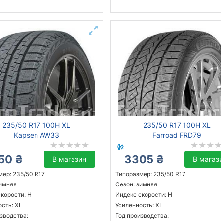
235/50 R17 100H XL
235/50 R17 100H XL
Kapsen AW33
Farroad FRD79
50 ₴
3305 ₴
В магазин
В магаз
мер: 235/50 R17
Типоразмер: 235/50 R17
зимняя
Сезон: зимняя
скорости: H
Индекс скорости: H
ость: XL
Усиленность: XL
зводства:
Год производства: