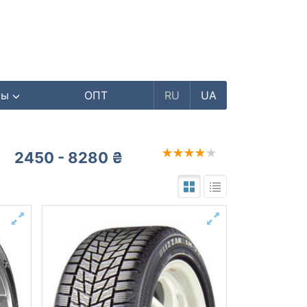
ры
ОПТ
RU
UA
2450 - 8280 ₴