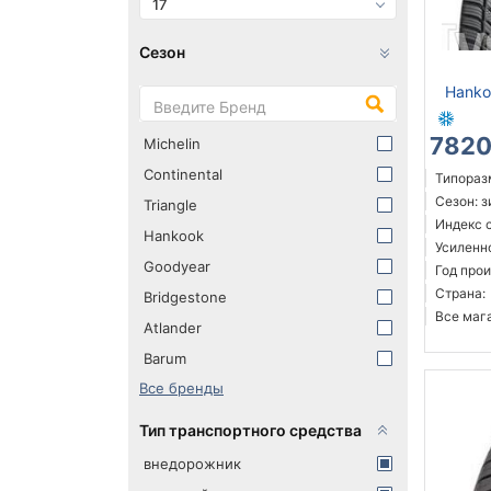
17
Сезон
Hanko
7820
Michelin
Continental
Типораз
Сезон: 
Triangle
Индекс с
Hankook
Усиленн
Goodyear
Год прои
Страна:
Bridgestone
Все мага
Atlander
Barum
Все бренды
Тип транспортного средства
внедорожник