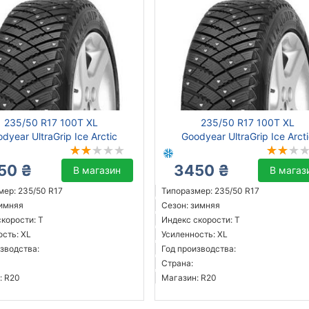
235/50 R17 100T XL
235/50 R17 100T XL
dyear UltraGrip Ice Arctic
Goodyear UltraGrip Ice Arct
50 ₴
3450 ₴
В магазин
В магаз
мер: 235/50 R17
Типоразмер: 235/50 R17
зимняя
Сезон: зимняя
корости: T
Индекс скорости: T
ость: XL
Усиленность: XL
зводства:
Год производства:
Страна:
: R20
Магазин: R20