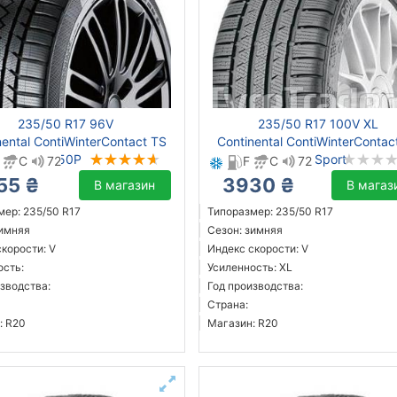
235/50 R17 96V
235/50 R17 100V XL
nental ContiWinterContact TS
Continental ContiWinterContac
850P
810 Sport
C
72
F
C
72
55 ₴
3930 ₴
В магазин
В магаз
мер: 235/50 R17
Типоразмер: 235/50 R17
зимняя
Сезон: зимняя
корости: V
Индекс скорости: V
ость:
Усиленность: XL
зводства:
Год производства:
Страна:
: R20
Магазин: R20