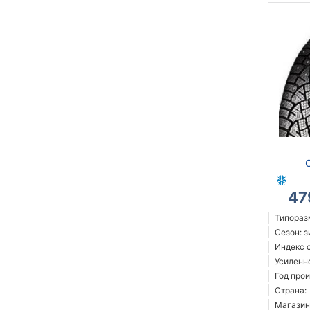
C
47
Типораз
Сезон: 
Индекс с
Усиленн
Год прои
Страна:
Магазин