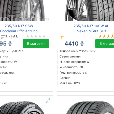
235/50 R17 96W
235/50 R17 100W XL
Goodyear EfficientGrip
Nexen NFera SU1
B
68
95 ₴
4410 ₴
В магазин
В магаз
мер: 235/50 R17
Типоразмер: 235/50 R17
летняя
Сезон: летняя
скорости: W
Индекс скорости: W
ость:
Усиленность: XL
зводства:
Год производства:
Страна:
: R20
Магазин: R20