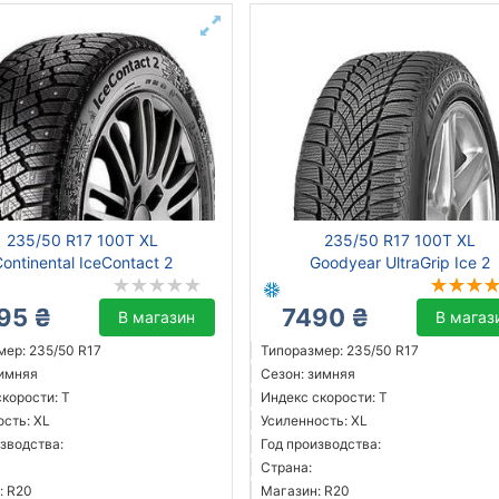
235/50 R17 100T XL
235/50 R17 100T XL
ontinental IceContact 2
Goodyear UltraGrip Ice 2
95 ₴
7490 ₴
В магазин
В магаз
мер: 235/50 R17
Типоразмер: 235/50 R17
зимняя
Сезон: зимняя
корости: T
Индекс скорости: T
ость: XL
Усиленность: XL
зводства:
Год производства:
Страна:
: R20
Магазин: R20