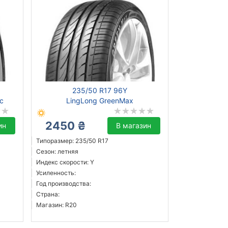
235/50 R17 96Y
ic
LingLong GreenMax
2450 ₴
ин
В магазин
Типоразмер: 235/50 R17
Сезон: летняя
Индекс скорости: Y
Усиленность:
Год производства:
Страна:
Магазин: R20